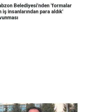
abzon Belediyesi'nden 'formalar
n iş insanlarından para aldık'
vunması