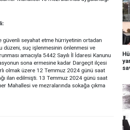
i:
le güvenli seyahat etme hürriyetinin ortadan
u düzeni, suç işlenmesinin önlenmesi ve
Hü
orunması amacıyla 5442 Sayılı İl İdaresi Kanunu
ya
asyonun sona ermesine kadar Dargeçit ilçesi
sa
ırlı olmak üzere 12 Temmuz 2024 günü saat
ğı ilan edilmişti. 13 Temmuz 2024 günü saat
ümer Mahallesi ve mezralarında sokağa çıkma