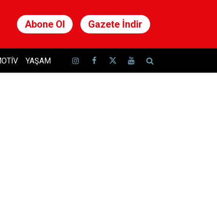
Abone Ol
Gazete İndir
OTIV
YAŞAM