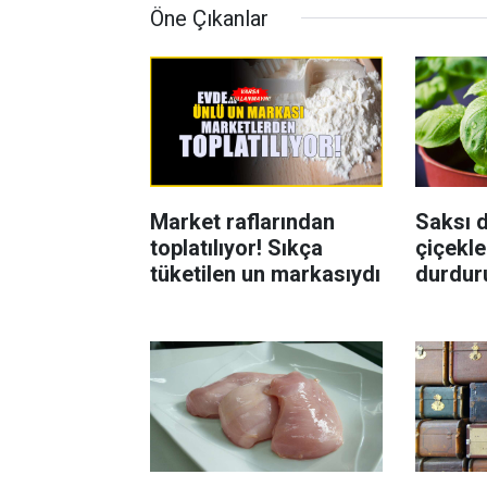
Öne Çıkanlar
Market raflarından
Saksı d
toplatılıyor! Sıkça
çiçekle
tüketilen un markasıydı
durdur
Böcekl
yolu