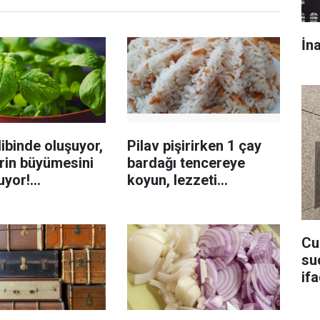
İn
ibinde oluşuyor,
Pilav pişirirken 1 çay
rin büyümesini
bardağı tencereye
uyor!
koyun, lezzeti
enmeyi önleme
katlanıyor tadan etli
sanıyor
Cu
su
if