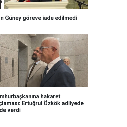
an Güney göreve iade edilmedi
mhurbaşkanına hakaret
çlaması: Ertuğrul Özkök adliyede
ade verdi