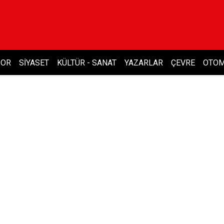
POR
SIYASET
KÜLTÜR - SANAT
YAZARLAR
ÇEVRE
OTOM