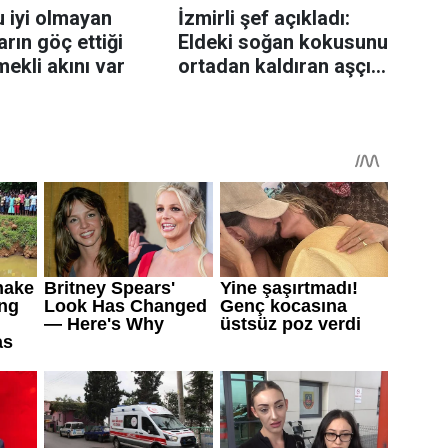
 iyi olmayan
İzmirli şef açıkladı:
rın göç ettiği
Eldeki soğan kokusunu
mekli akını var
ortadan kaldıran aşçı
sırrı