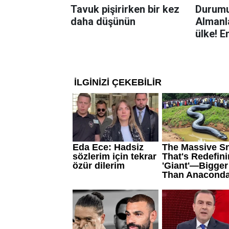
Tavuk pişirirken bir kez
Durumu
daha düşünün
Almanla
ülke! E