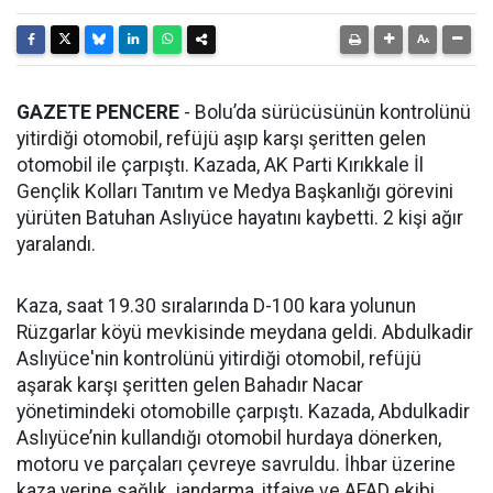
GAZETE PENCERE
- Bolu’da sürücüsünün kontrolünü
yitirdiği otomobil, refüjü aşıp karşı şeritten gelen
otomobil ile çarpıştı. Kazada, AK Parti Kırıkkale İl
Gençlik Kolları Tanıtım ve Medya Başkanlığı görevini
yürüten Batuhan Aslıyüce hayatını kaybetti. 2 kişi ağır
yaralandı.
Kaza, saat 19.30 sıralarında D-100 kara yolunun
Rüzgarlar köyü mevkisinde meydana geldi. Abdulkadir
Aslıyüce'nin kontrolünü yitirdiği otomobil, refüjü
aşarak karşı şeritten gelen Bahadır Nacar
yönetimindeki otomobille çarpıştı. Kazada, Abdulkadir
Aslıyüce’nin kullandığı otomobil hurdaya dönerken,
motoru ve parçaları çevreye savruldu. İhbar üzerine
kaza yerine sağlık, jandarma, itfaiye ve AFAD ekibi