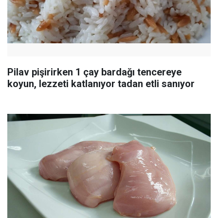
Pilav pişirirken 1 çay bardağı tencereye
koyun, lezzeti katlanıyor tadan etli sanıyor