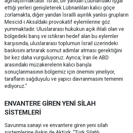
ağırlaştırmaktadır. İsrail; bir yandan Lübnan’daki işgal
ettiği yerleri genişleterek Lübnanlıları kalıcı göçe
zorlamakta, diğer yandan İsrailli aşırılık yanlısı grupların
Mescid-i Aksa’daki provokatif eylemlerine göz
yummaktadır. Uluslararası hukukun açık ihlali olan ve
bölgedeki barış ve istikrarı hedef alan bu eylemler
karşısında, uluslararası toplumun İsrail üzerindeki
baskısını artırarak somut adımlar atması gerektiğini
bir kez daha vurguluyoruz. Ayrıca; İran ile ABD
arasındaki müzakerelerin kalıcı barışla
sonuçlanmasının bölgemiz için önemini yineliyor,
tarafların sağduyulu ve yapıcı davranmasını temenni
ediyoruz."
ENVANTERE GİREN YENİ SİLAH
SİSTEMLERİ
Savunma sanayi ve envantere giren yeni silah
sistemlerine ilişkin de Aktürk, "Türk Silahlı