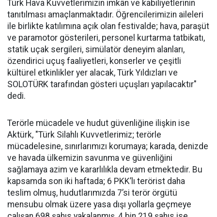
Türk Hava Kuvvetlerimizin imkân ve kabiliyetlerinin
tanıtılması amaçlanmaktadır. Öğrencilerimizin aileleri
ile birlikte katılımına açık olan festivalde; hava, paraşüt
ve paramotor gösterileri, personel kurtarma tatbikatı,
statik uçak sergileri, simülatör deneyim alanları,
özendirici uçuş faaliyetleri, konserler ve çeşitli
kültürel etkinlikler yer alacak, Türk Yıldızları ve
SOLOTÜRK tarafından gösteri uçuşları yapılacaktır"
dedi.
Terörle mücadele ve hudut güvenliğine ilişkin ise
Aktürk, "Türk Silahlı Kuvvetlerimiz; terörle
mücadelesine, sınırlarımızı korumaya; karada, denizde
ve havada ülkemizin savunma ve güvenliğini
sağlamaya azim ve kararlılıkla devam etmektedir. Bu
kapsamda son iki haftada; 6 PKK’lı terörist daha
teslim olmuş, hudutlarımızda 7’si terör örgütü
mensubu olmak üzere yasa dışı yollarla geçmeye
çalışan 698 şahıs yakalanmış, 4 bin 219 şahıs ise