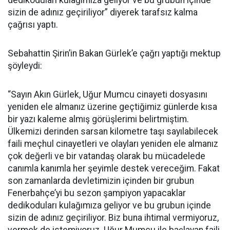
dedikoduları kulağımıza geliyor ve bu grubun içinde
sizin de adınız geçiriliyor” diyerek tarafsız kalma
çağrısı yaptı.
Sebahattin Şirin’in Bakan Gürlek’e çağrı yaptığı mektup
şöyleydi:
“Sayın Akın Gürlek, Uğur Mumcu cinayeti dosyasını
yeniden ele almanız üzerine geçtiğimiz günlerde kısa
bir yazı kaleme almış görüşlerimi belirtmiştim.
Ülkemizi derinden sarsan kilometre taşı sayılabilecek
faili meçhul cinayetleri ve olayları yeniden ele almanız
çok değerli ve bir vatandaş olarak bu mücadelede
canımla kanımla her şeyimle destek vereceğim. Fakat
son zamanlarda devletimizin içinden bir grubun
Fenerbahçe’yi bu sezon şampiyon yapacaklar
dedikoduları kulağımıza geliyor ve bu grubun içinde
sizin de adınız geçiriliyor. Biz buna ihtimal vermiyoruz,