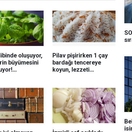
SO
sı
ibinde oluşuyor,
Pilav pişirirken 1 çay
rin büyümesini
bardağı tencereye
uyor!
koyun, lezzeti
enmeyi önleme
katlanıyor tadan etli
sanıyor
Be
isi