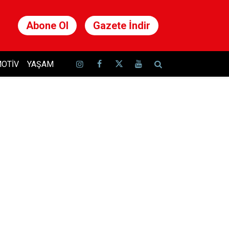
Abone Ol
Gazete İndir
OTIV
YAŞAM