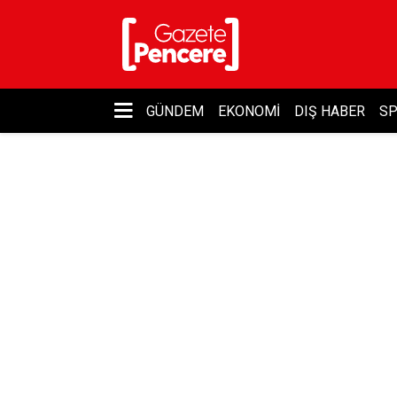
GÜNDEM
EKONOMI
DIŞ HABER
S