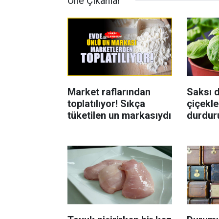
Öne Çıkanlar
Market raflarından
Saksı d
toplatılıyor! Sıkça
çiçekle
tüketilen un markasıydı
durdur
Böcekl
yolu