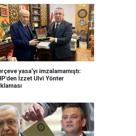
erçeve yasa’yı imzalamamıştı:
P'den İzzet Ulvi Yönter
ıklaması