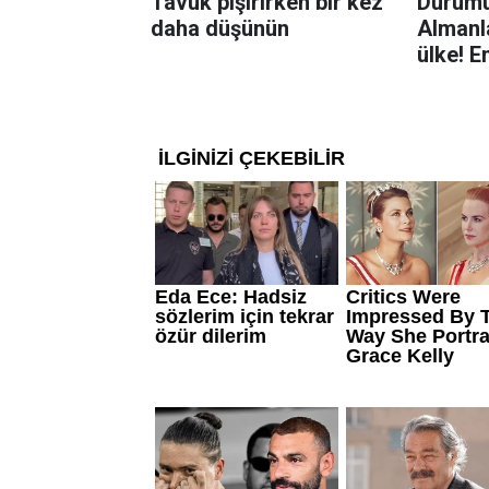
Tavuk pişirirken bir kez
Durumu
daha düşünün
Almanla
ülke! E