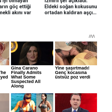
 iyi olmayan
İzmirli şef açıkladı:
rın göç ettiği
Eldeki soğan kokusunu
mekli akını var
ortadan kaldıran aşçı
sırrı