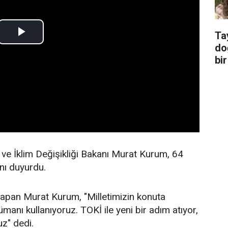
Ta
do
bir
k ve İklim Değişikliği Bakanı Murat Kurum, 64
ını duyurdu.
pan Murat Kurum, "Milletimizin konuta
ümanı kullanıyoruz. TOKİ ile yeni bir adım atıyor,
uz" dedi.