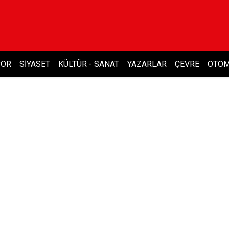
POR
SIYASET
KÜLTÜR - SANAT
YAZARLAR
ÇEVRE
OTOM