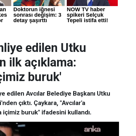
liye edilen Utku
 ilk açıklama:
çimiz buruk'
ye edilen Avcılar Belediye Başkanı Utku
den çıktı. Çaykara, "Avcılar'a
çimiz buruk" ifadesini kullandı.