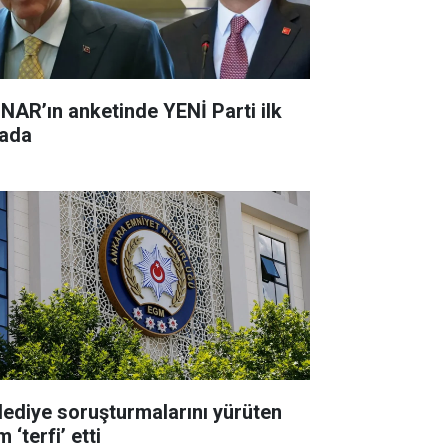
NAR’ın anketinde YENİ Parti ilk
rada
lediye soruşturmalarını yürüten
m ‘terfi’ etti