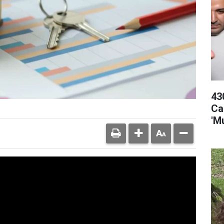
43
Ca
'M