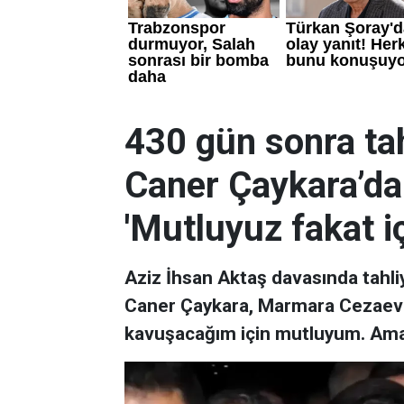
430 gün sonra tah
Caner Çaykara’dan
'Mutluyuz fakat i
Aziz İhsan Aktaş davasında tahli
Caner Çaykara, Marmara Cezaevi'n
kavuşacağım için mutluyum. Ama i