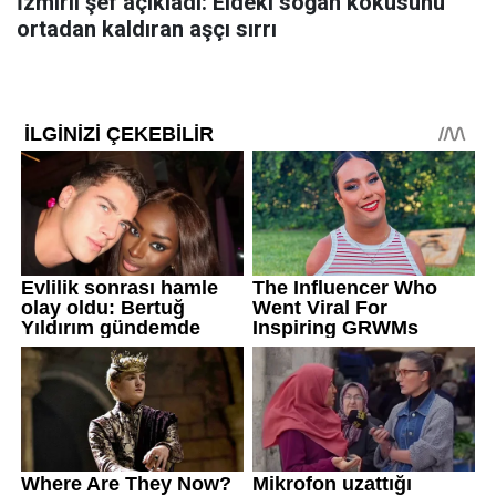
İzmirli şef açıkladı: Eldeki soğan kokusunu
ortadan kaldıran aşçı sırrı