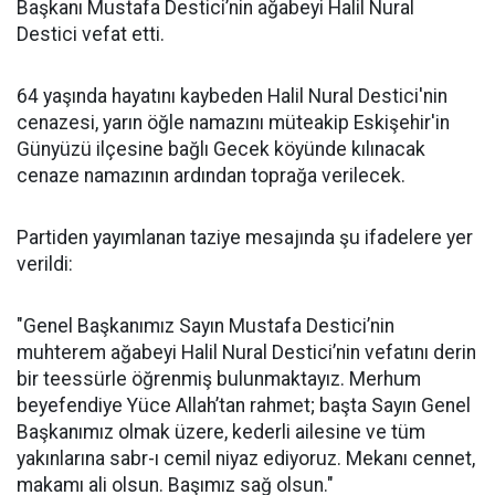
Başkanı Mustafa Destici’nin ağabeyi Halil Nural
Destici vefat etti.
64 yaşında hayatını kaybeden Halil Nural Destici'nin
cenazesi, yarın öğle namazını müteakip Eskişehir'in
Günyüzü ilçesine bağlı Gecek köyünde kılınacak
cenaze namazının ardından toprağa verilecek.
Partiden yayımlanan taziye mesajında şu ifadelere yer
verildi:
"Genel Başkanımız Sayın Mustafa Destici’nin
muhterem ağabeyi Halil Nural Destici’nin vefatını derin
bir teessürle öğrenmiş bulunmaktayız. Merhum
beyefendiye Yüce Allah’tan rahmet; başta Sayın Genel
Başkanımız olmak üzere, kederli ailesine ve tüm
yakınlarına sabr-ı cemil niyaz ediyoruz. Mekanı cennet,
makamı ali olsun. Başımız sağ olsun."