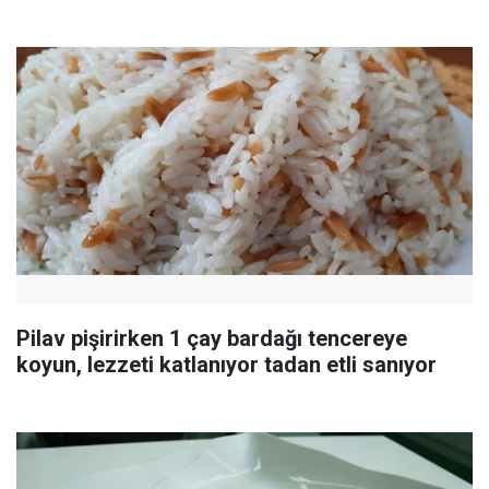
Pilav pişirirken 1 çay bardağı tencereye
koyun, lezzeti katlanıyor tadan etli sanıyor