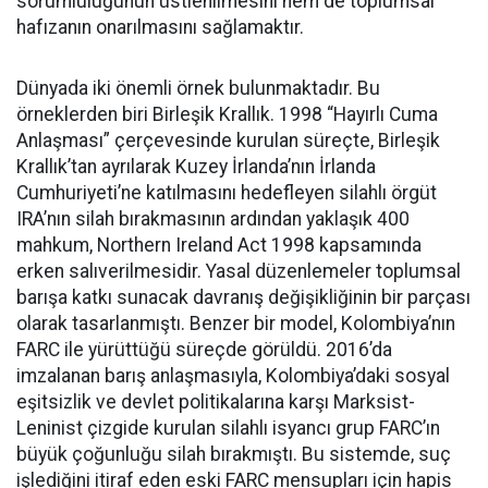
sorumluluğunun üstlenilmesini hem de toplumsal
hafızanın onarılmasını sağlamaktır.
Dünyada iki önemli örnek bulunmaktadır. Bu
örneklerden biri Birleşik Krallık. 1998 “Hayırlı Cuma
Anlaşması” çerçevesinde kurulan süreçte, Birleşik
Krallık’tan ayrılarak Kuzey İrlanda’nın İrlanda
Cumhuriyeti’ne katılmasını hedefleyen silahlı örgüt
IRA’nın silah bırakmasının ardından yaklaşık 400
mahkum, Northern Ireland Act 1998 kapsamında
erken salıverilmesidir. Yasal düzenlemeler toplumsal
barışa katkı sunacak davranış değişikliğinin bir parçası
olarak tasarlanmıştı. Benzer bir model, Kolombiya’nın
FARC ile yürüttüğü süreçde görüldü. 2016’da
imzalanan barış anlaşmasıyla, Kolombiya’daki sosyal
eşitsizlik ve devlet politikalarına karşı Marksist-
Leninist çizgide kurulan silahlı isyancı grup FARC’ın
büyük çoğunluğu silah bırakmıştı. Bu sistemde, suç
işlediğini itiraf eden eski FARC mensupları için hapis