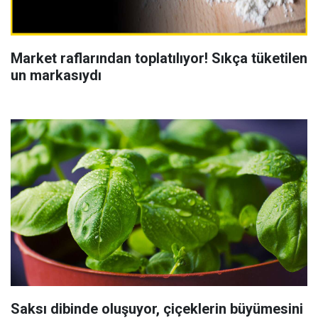
Market raflarından toplatılıyor! Sıkça tüketilen
un markasıydı
Saksı dibinde oluşuyor, çiçeklerin büyümesini