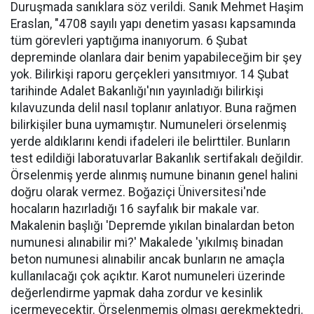
Duruşmada sanıklara söz verildi. Sanık Mehmet Haşim
Eraslan, "4708 sayılı yapı denetim yasası kapsamında
tüm görevleri yaptığıma inanıyorum. 6 Şubat
depreminde olanlara dair benim yapabileceğim bir şey
yok. Bilirkişi raporu gerçekleri yansıtmıyor. 14 Şubat
tarihinde Adalet Bakanlığı'nın yayınladığı bilirkişi
kılavuzunda delil nasıl toplanır anlatıyor. Buna rağmen
bilirkişiler buna uymamıştır. Numuneleri örselenmiş
yerde aldıklarını kendi ifadeleri ile belirttiler. Bunların
test edildiği laboratuvarlar Bakanlık sertifakalı değildir.
Örselenmiş yerde alınmış numune binanın genel halini
doğru olarak vermez. Boğaziçi Üniversitesi'nde
hocaların hazırladığı 16 sayfalık bir makale var.
Makalenin başlığı 'Depremde yıkılan binalardan beton
numunesi alınabilir mi?' Makalede 'yıkılmış binadan
beton numunesi alınabilir ancak bunların ne amaçla
kullanılacağı çok açıktır. Karot numuneleri üzerinde
değerlendirme yapmak daha zordur ve kesinlik
içermeyecektir. Örselenmemiş olması gerekmektedri.