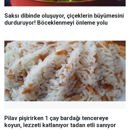
Saksı dibinde oluşuyor, çiçeklerin büyümesini
durduruyor! Böceklenmeyi önleme yolu
Pilav pişirirken 1 çay bardağı tencereye
koyun, lezzeti katlanıyor tadan etli sanıyor