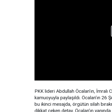
PKK lideri Abdullah Öcalan’ın, İmralı
kamuoyuyla paylaşıldı. Öcalan’ın 26 Şu
bu ikinci mesajda, örgütün silah bıra
dikkat çeken detay, Öcalan’ın yanında y