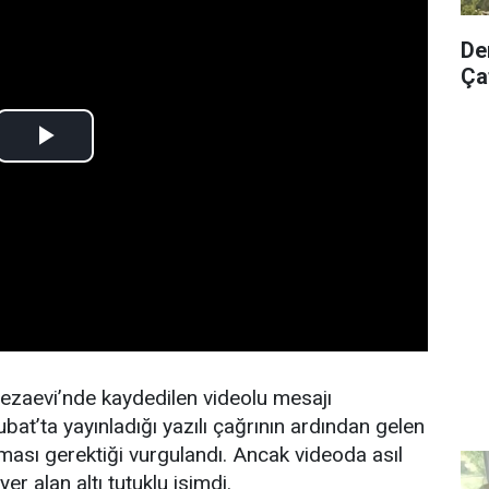
De
Çat
 Cezaevi’nde kaydedilen videolu mesajı
bat’ta yayınladığı yazılı çağrının ardından gelen
kması gerektiği vurgulandı. Ancak videoda asıl
er alan altı tutuklu isimdi.