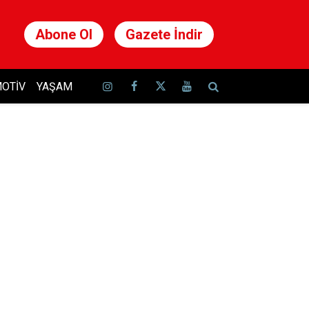
Abone Ol
Gazete İndir
OTIV
YAŞAM