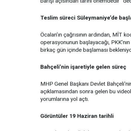
barışı açısından tarihi önemdedir” ded
Teslim süreci Süleymaniye’de baş
Öcalan’ın çağrısının ardından, MİT k
operasyonunun başlayacağı, PKK’nın eli
birkaç gün içinde başlaması bekleniyo
Bahçeli’nin işaretiyle gelen süreç
MHP Genel Başkanı Devlet Bahçeli'nin
açıklamasından sonra gelen bu videolu
yorumlarına yol açtı.
Görüntüler 19 Haziran tarihli