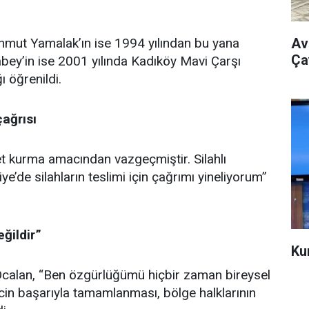
ahmut Yamalak’ın ise 1994 yılından bu yana
Av
Ça
abey’in ise 2001 yılında Kadıköy Mavi Çarşı
ı öğrenildi.
ağrısı
et kurma amacından vazgeçmiştir. Silahlı
’de silahların teslimi için çağrımı yineliyorum”
ğildir”
Ku
calan, “Ben özgürlüğümü hiçbir zaman bireysel
in başarıyla tamamlanması, bölge halklarının