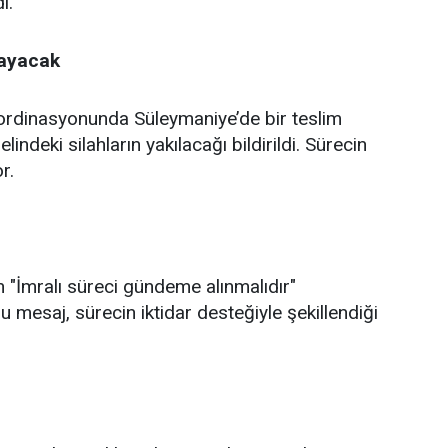
i.
layacak
oordinasyonunda Süleymaniye’de bir teslim
ndeki silahların yakılacağı bildirildi. Sürecin
r.
 "İmralı süreci gündeme alınmalıdır"
 mesaj, sürecin iktidar desteğiyle şekillendiği