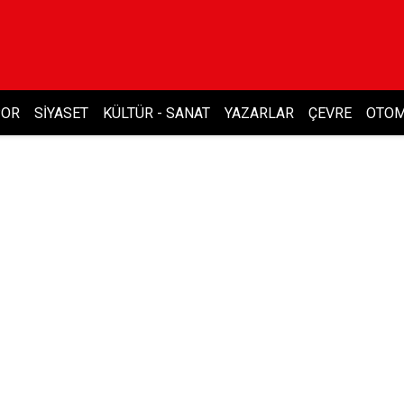
POR
SIYASET
KÜLTÜR - SANAT
YAZARLAR
ÇEVRE
OTOM