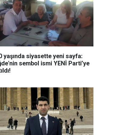
0 yaşında siyasette yeni sayfa:
ğde'nin sembol ismi YENİ Parti’ye
ıldı!