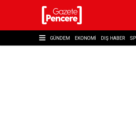
GÜNDEM
EKONOMI
DIŞ HABER
S