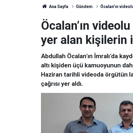
Ana Sayfa
Gündem
Öcalan’ın videolu
Öcalan’ın videol
yer alan kişilerin 
Abdullah Öcalan’ın İmralı’da kayd
altı kişiden üçü kamuoyunun daha
Haziran tarihli videoda örgütün l
çağrısı yer aldı.