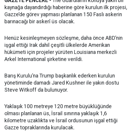
GAZETE PENCERE -
The Guardian’ın konuya yakın bir
kaynağa dayandırdığı haberine göre kurulun ilk projesi,
Gazze’de görev yapması planlanan 150 Faslı askerin
barınacağı bir askerî üs olacak.
Henüz kesinleşmeyen sözleşme, daha önce ABD’nin
işgal ettiği Irak dahil çeşitli ülkelerde Amerikan
hükümeti için projeler yürüten Louisiana merkezli
Arkel International şirketine verildi.
Barış Kurulu’na Trump başkanlık ederken kurulun
yönetiminde damadı Jared Kushner ile yakın dostu
Steve Witkoff da bulunuyor.
Yaklaşık 100 metreye 120 metre büyüklüğünde
olması planlanan üs, İsrail sınırına yaklaşık 1,6
kilometre uzaklıkta ve İsrail ordusunun işgal ettiği
Gazze topraklarında kurulacak.