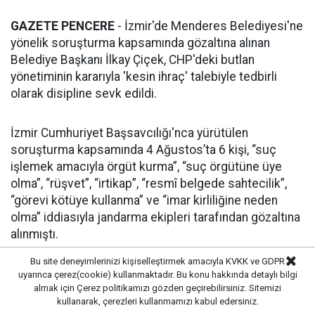
GAZETE PENCERE
- İzmir'de Menderes Belediyesi'ne
yönelik soruşturma kapsamında gözaltına alınan
Belediye Başkanı İlkay Çiçek, CHP'deki butlan
yönetiminin kararıyla 'kesin ihraç' talebiyle tedbirli
olarak disipline sevk edildi.
İzmir Cumhuriyet Başsavcılığı'nca yürütülen
soruşturma kapsamında 4 Ağustos’ta 6 kişi, “suç
işlemek amacıyla örgüt kurma”, “suç örgütüne üye
olma”, “rüşvet”, “irtikap”, “resmî belgede sahtecilik”,
“görevi kötüye kullanma” ve “imar kirliliğine neden
olma” iddiasıyla jandarma ekipleri tarafından gözaltına
alınmıştı.
Bu site deneyimlerinizi kişiselleştirmek amacıyla KVKK ve GDPR
ATAKAN SÖNMEZ AÇIKLAMA YAPTI
uyarınca çerez(cookie) kullanmaktadır. Bu konu hakkında detaylı bilgi
almak için
Çerez politikamızı
gözden geçirebilirsiniz. Sitemizi
kullanarak, çerezleri kullanmamızı kabul edersiniz.
Son olarak, Menderes Belediyesi'ne yönelik