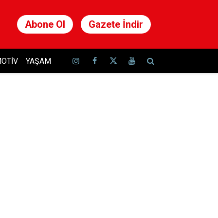
Abone Ol
Gazete İndir
OTIV
YAŞAM