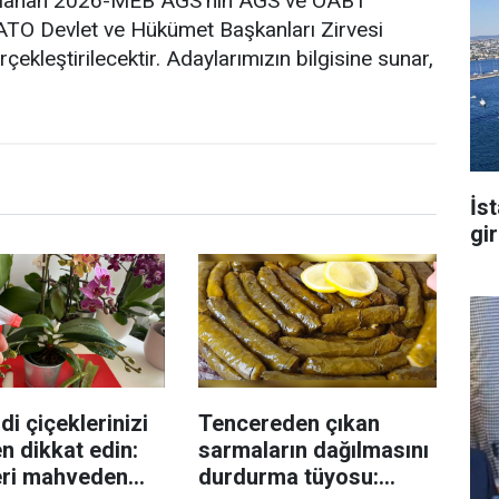
anlanan 2026-MEB AGS’nin AGS ve ÖABT
NATO Devlet ve Hükümet Başkanları Zirvesi
leştirilecektir. Adaylarımızın bilgisine sunar,
İs
gi
di çiçeklerinizi
Tencereden çıkan
n dikkat edin:
sarmaların dağılmasını
eri mahveden
durdurma tüyosu: