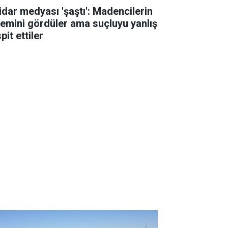
tidar medyası 'şaştı': Madencilerin
lemini gördüler ama suçluyu yanlış
pit ettiler