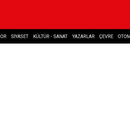
POR
SIYASET
KÜLTÜR - SANAT
YAZARLAR
ÇEVRE
OTOM