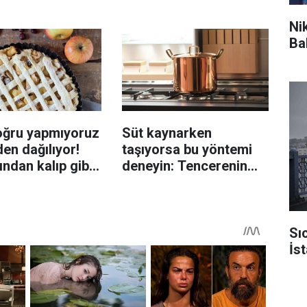
yen hata...
İzmirli şeflerin basit
yöntemi
Ni
Ba
oğru yapmıyoruz
Süt kaynarken
en dağılıyor!
taşıyorsa bu yöntemi
rından kalıp gibi
deneyin: Tencerenin
n tüyo
üzerine yerleştirmek
yeterli olabiliyor
Sıc
İst