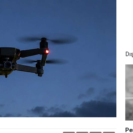
Dı
Pe