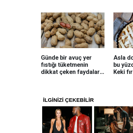
ekleyin! Patatesler çıtır
bilinme
çıtır kızaracak
Günde bir avuç yer
Asla d
fıstığı tüketmenin
bu yüzd
dikkat çeken faydaları:
Keki fı
Dengeli beslenmeye
çıkarta
katkı sağlayabiliyor