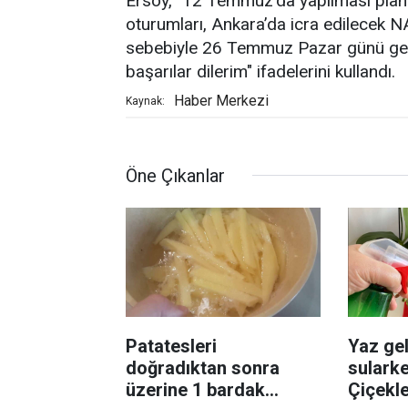
Ersoy, "12 Temmuz’da yapılması pl
oturumları, Ankara’da icra edilecek 
sebebiyle 26 Temmuz Pazar günü gerçek
başarılar dilerim" ifadelerini kullandı.
Haber Merkezi
Kaynak:
Öne Çıkanlar
Patatesleri
Yaz gel
doğradıktan sonra
sularke
üzerine 1 bardak
Çiçekl