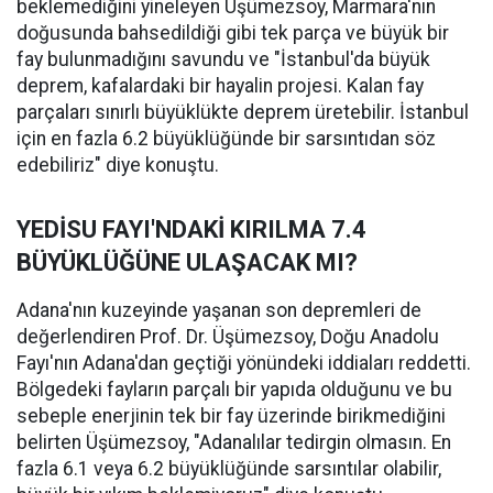
beklemediğini yineleyen Üşümezsoy, Marmara'nın
doğusunda bahsedildiği gibi tek parça ve büyük bir
fay bulunmadığını savundu ve "İstanbul'da büyük
deprem, kafalardaki bir hayalin projesi. Kalan fay
parçaları sınırlı büyüklükte deprem üretebilir. İstanbul
için en fazla 6.2 büyüklüğünde bir sarsıntıdan söz
edebiliriz" diye konuştu.
YEDİSU FAYI'NDAKİ KIRILMA 7.4
BÜYÜKLÜĞÜNE ULAŞACAK MI?
Adana'nın kuzeyinde yaşanan son depremleri de
değerlendiren Prof. Dr. Üşümezsoy, Doğu Anadolu
Fayı'nın Adana'dan geçtiği yönündeki iddiaları reddetti.
Bölgedeki fayların parçalı bir yapıda olduğunu ve bu
sebeple enerjinin tek bir fay üzerinde birikmediğini
belirten Üşümezsoy, "Adanalılar tedirgin olmasın. En
fazla 6.1 veya 6.2 büyüklüğünde sarsıntılar olabilir,