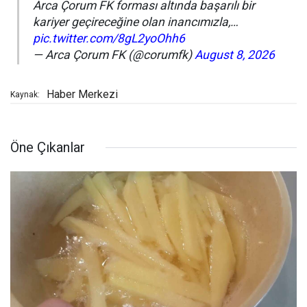
Arca Çorum FK forması altında başarılı bir
kariyer geçireceğine olan inancımızla,…
pic.twitter.com/8gL2yoOhh6
— Arca Çorum FK (@corumfk)
August 8, 2026
Haber Merkezi
Kaynak:
Öne Çıkanlar