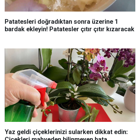
Patatesleri doğradıktan sonra üzerine 1
bardak ekleyin! Patatesler çıtır çıtır kızaracak
Yaz geldi çiçeklerinizi sularken dikkat edin:
Çiçekleri mahveden bilinmeyen hata...