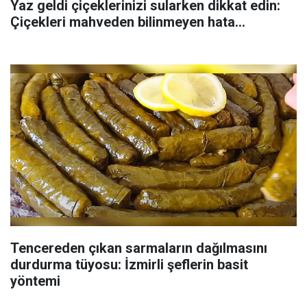
Yaz geldi çiçeklerinizi sularken dikkat edin:
Çiçekleri mahveden bilinmeyen hata...
Tencereden çıkan sarmaların dağılmasını
durdurma tüyosu: İzmirli şeflerin basit
yöntemi