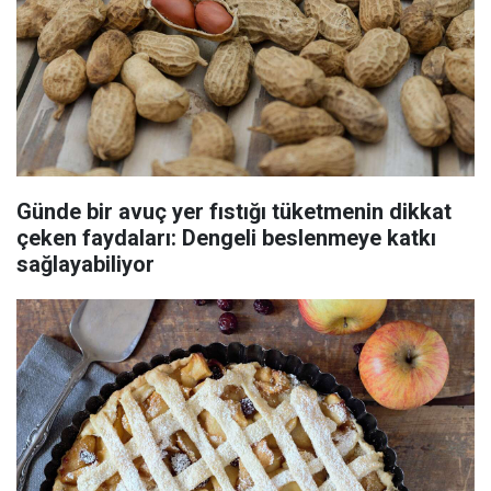
Günde bir avuç yer fıstığı tüketmenin dikkat
çeken faydaları: Dengeli beslenmeye katkı
sağlayabiliyor