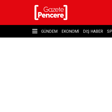
GÜNDEM
EKONOMI
DIŞ HABER
S