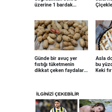
üzerine 1 bardak
Çiçekl
ekleyin! Patatesler çıtır
bilinme
çıtır kızaracak
Günde bir avuç yer
Asla d
fıstığı tüketmenin
bu yüzd
dikkat çeken faydaları:
Keki fı
Dengeli beslenmeye
çıkarta
katkı sağlayabiliyor