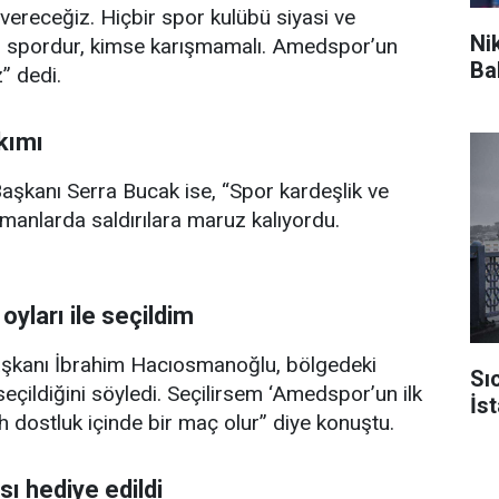
ereceğiz. Hiçbir spor kulübü siyasi ve
Ni
or spordur, kimse karışmamalı. Amedspor’un
Ba
” dedi.
kımı
aşkanı Serra Bucak ise, “Spor kardeşlik ve
anlarda saldırılara maruz kalıyordu.
oyları ile seçildim
aşkanı İbrahim Hacıosmanoğlu, bölgedeki
Sıc
seçildiğini söyledi. Seçilirsem ‘Amedspor’un ilk
İst
h dostluk içinde bir maç olur” diye konuştu.
sı hediye edildi