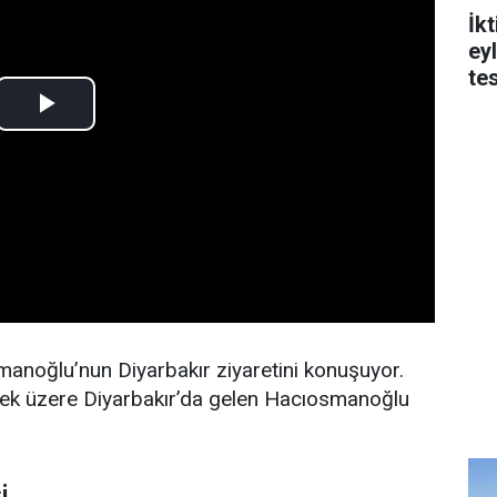
İk
ey
tes
anoğlu’nun Diyarbakır ziyaretini konuşuyor.
ek üzere Diyarbakır’da gelen Hacıosmanoğlu
i