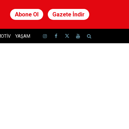
Abone Ol
Gazete İndir
OTIV
YAŞAM