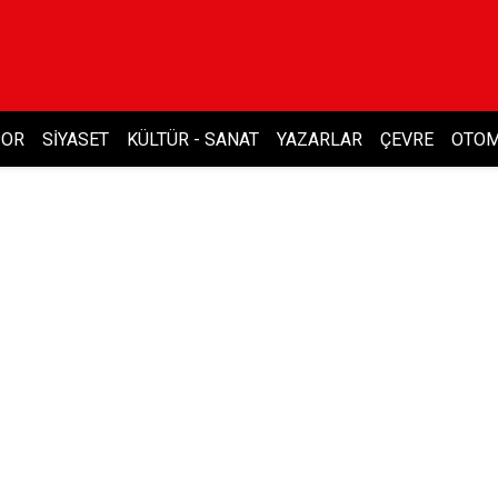
POR
SIYASET
KÜLTÜR - SANAT
YAZARLAR
ÇEVRE
OTOM