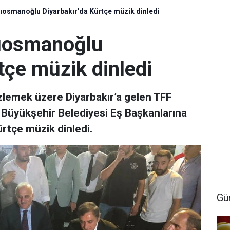
ıosmanoğlu Diyarbakır'da Kürtçe müzik dinledi
ıosmanoğlu
tçe müzik dinledi
lemek üzere Diyarbakır’a gelen TFF
Büyükşehir Belediyesi Eş Başkanlarına
ürtçe müzik dinledi.
Gü