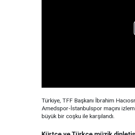
Türkiye, TFF Başkanı İbrahim Hacıosm
Amedspor-İstanbulspor maçını izlem
büyük bir coşku ile karşılandı.
Kürtçe ve Türkçe müzik dinletis