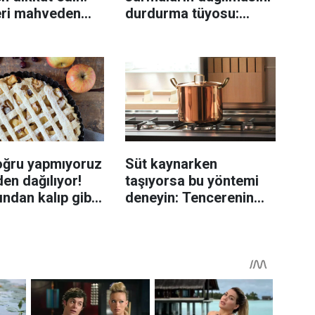
eri mahveden
durdurma tüyosu:
yen hata...
İzmirli şeflerin basit
yöntemi
oğru yapmıyoruz
Süt kaynarken
en dağılıyor!
taşıyorsa bu yöntemi
rından kalıp gibi
deneyin: Tencerenin
n tüyo
üzerine yerleştirmek
yeterli olabiliyor