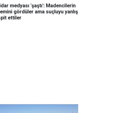
tidar medyası 'şaştı': Madencilerin
lemini gördüler ama suçluyu yanlış
pit ettiler