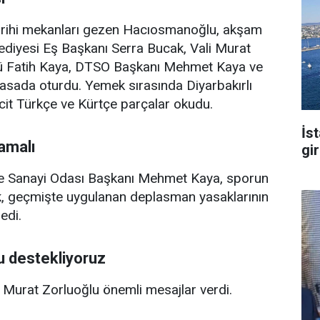
rihi mekanları gezen Hacıosmanoğlu, akşam
diyesi Eş Başkanı Serra Bucak, Vali Murat
rü Fatih Kaya, DTSO Başkanı Mehmet Kaya ve
sada oturdu. Yemek sırasında Diyarbakırlı
acit Türkçe ve Kürtçe parçalar okudu.
İs
amalı
gi
ve Sanayi Odası Başkanı Mehmet Kaya, sporun
ak, geçmişte uygulanan deplasman yasaklarının
edi.
 destekliyoruz
 Murat Zorluoğlu önemli mesajlar verdi.