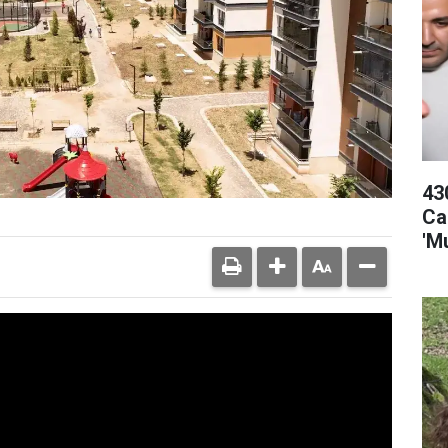
43
Ca
'M