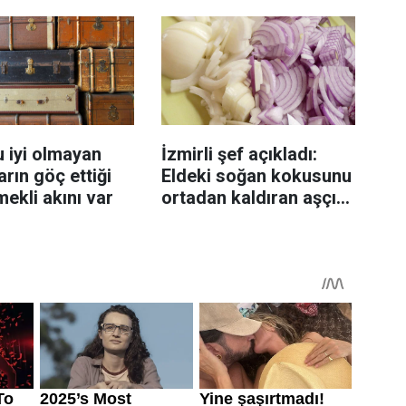
sanıyor
 iyi olmayan
İzmirli şef açıkladı:
rın göç ettiği
Eldeki soğan kokusunu
mekli akını var
ortadan kaldıran aşçı
sırrı