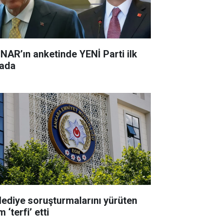
NAR’ın anketinde YENİ Parti ilk
rada
lediye soruşturmalarını yürüten
m ‘terfi’ etti