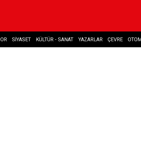
POR
SIYASET
KÜLTÜR - SANAT
YAZARLAR
ÇEVRE
OTOM