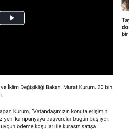
Ta
do
bir
k ve İklim Değişikliği Bakanı Murat Kurum, 20 bin
ı.
pan Kurum, "Vatandaşımızın konuta erişimini
miz yeni kampanyaya başvurular bugün başlıyor.
uygun ödeme koşulları ile kurasız satışa