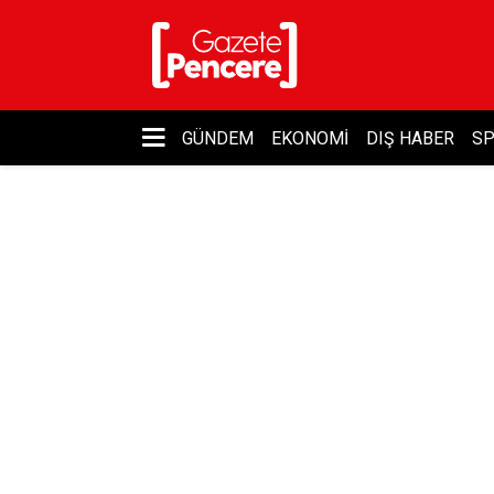
GÜNDEM
EKONOMI
DIŞ HABER
S