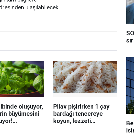
dresinden ulaşılabilecek.
SO
sı
ibinde oluşuyor,
Pilav pişirirken 1 çay
rin büyümesini
bardağı tencereye
uyor!
koyun, lezzeti
Be
enmeyi önleme
katlanıyor tadan etli
isi