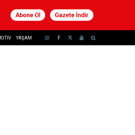
Abone Ol
Gazete İndir
OTIV
YAŞAM