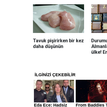
yolu
Tavuk pişirirken bir kez
Durumu
daha düşünün
Almanla
ülke! E