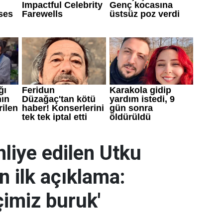
liye edilen Utku
 ilk açıklama:
çimiz buruk'