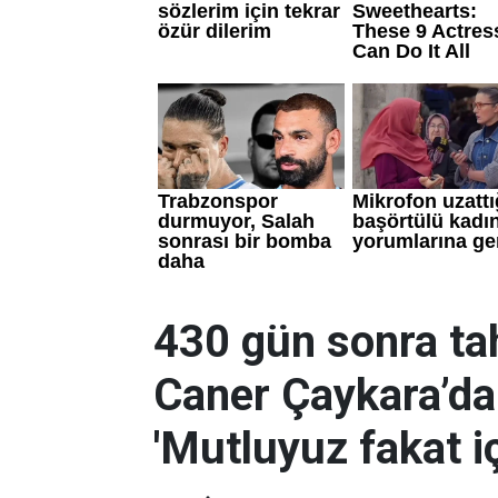
430 gün sonra tah
Caner Çaykara’dan
'Mutluyuz fakat i