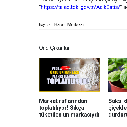
"
https://talep.toki.gov.tr/AcikSatis/
" a
Haber Merkezi
Kaynak:
Öne Çıkanlar
Market raflarından
Saksı d
toplatılıyor! Sıkça
çiçekle
tüketilen un markasıydı
durdur
Böcekl