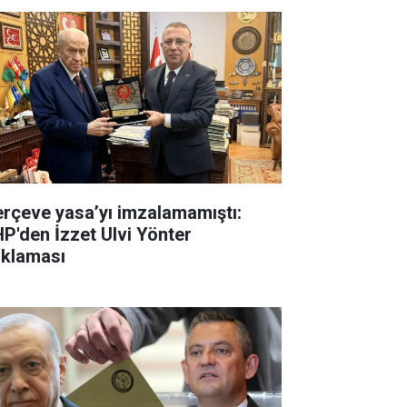
erçeve yasa’yı imzalamamıştı:
P'den İzzet Ulvi Yönter
ıklaması