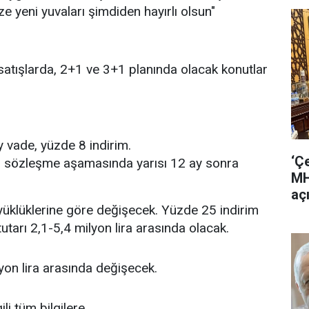
ze yeni yuvaları şimdiden hayırlı olsun"
satışlarda, 2+1 ve 3+1 planında olacak konutlar
y vade, yüzde 8 indirim.
‘Ç
sı sözleşme aşamasında yarısı 12 ay sonra
MH
aç
büyüklüklerine göre değişecek. Yüzde 25 indirim
tarı 2,1-5,4 milyon lira arasında olacak.
lyon lira arasında değişecek.
gili tüm bilgilere