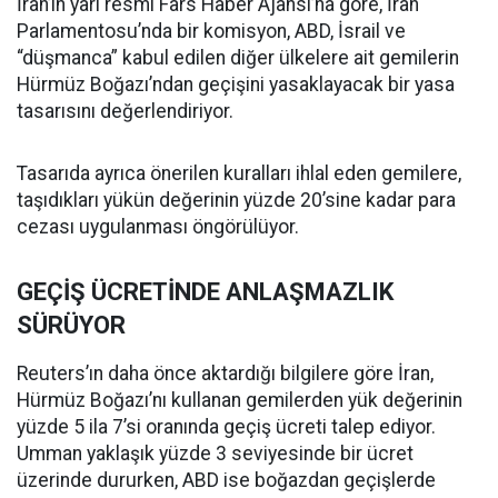
İran’ın yarı resmi Fars Haber Ajansı’na göre, İran
Parlamentosu’nda bir komisyon, ABD, İsrail ve
“düşmanca” kabul edilen diğer ülkelere ait gemilerin
Hürmüz Boğazı’ndan geçişini yasaklayacak bir yasa
tasarısını değerlendiriyor.
Tasarıda ayrıca önerilen kuralları ihlal eden gemilere,
taşıdıkları yükün değerinin yüzde 20’sine kadar para
cezası uygulanması öngörülüyor.
GEÇİŞ ÜCRETİNDE ANLAŞMAZLIK
SÜRÜYOR
Reuters’ın daha önce aktardığı bilgilere göre İran,
Hürmüz Boğazı’nı kullanan gemilerden yük değerinin
yüzde 5 ila 7’si oranında geçiş ücreti talep ediyor.
Umman yaklaşık yüzde 3 seviyesinde bir ücret
üzerinde dururken, ABD ise boğazdan geçişlerde