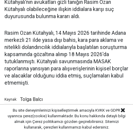
Kütahyalı’nın avukatları gizli tanığın Rasim Ozan
Kütahyalı olabileceğine ilişkin iddialara karşı suç
duyurusunda bulunma kararı aldı.
Rasim Ozan Kütahyalı, 14 Mayıs 2026 tarihinde Adana
merkezli 21 ilde yasa dışı bahis, kara para aklama ve
nitelikli dolandırıcılık iddialarıyla başlatılan soruşturma
kapsamında gözaltına alınıp 18 Mayıs 2026'da
tutuklanmıştı. Kütahyalı savunmasında MASAK
raporlarına yansıyan para alışverişlerinin kişisel borçlar
ve alacaklar olduğunu iddia etmiş, suçlamaları kabul
etmemişti.
Tolga Balcı
Kaynak:
Bu site deneyimlerinizi kişiselleştirmek amacıyla KVKK ve GDPR
uyarınca çerez(cookie) kullanmaktadır. Bu konu hakkında detaylı bilgi
Öne Çıkanlar
almak için
Çerez politikamızı
gözden geçirebilirsiniz. Sitemizi
kullanarak, çerezleri kullanmamızı kabul edersiniz.