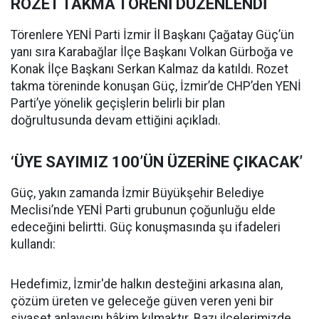
ROZET TAKMA TÖRENİ DÜZENLENDİ
Törenlere YENİ Parti İzmir İl Başkanı Çağatay Güç’ün
yanı sıra Karabağlar İlçe Başkanı Volkan Gürboğa ve
Konak İlçe Başkanı Serkan Kalmaz da katıldı. Rozet
takma töreninde konuşan Güç, İzmir’de CHP’den YENİ
Parti’ye yönelik geçişlerin belirli bir plan
doğrultusunda devam ettiğini açıkladı.
‘ÜYE SAYIMIZ 100’ÜN ÜZERİNE ÇIKACAK’
Güç, yakın zamanda İzmir Büyükşehir Belediye
Meclisi’nde YENİ Parti grubunun çoğunluğu elde
edeceğini belirtti. Güç konuşmasında şu ifadeleri
kullandı:
Hedefimiz, İzmir'de halkın desteğini arkasına alan,
çözüm üreten ve geleceğe güven veren yeni bir
siyaset anlayışını hâkim kılmaktır. Bazı ilçelerimizde