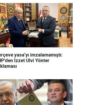
erçeve yasa’yı imzalamamıştı:
P'den İzzet Ulvi Yönter
ıklaması