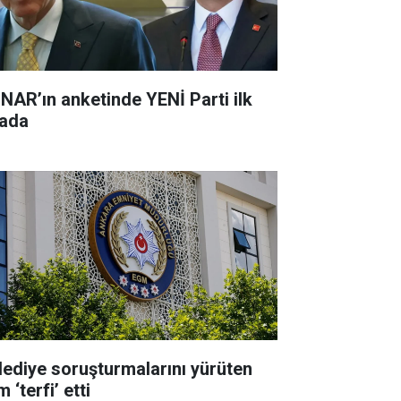
NAR’ın anketinde YENİ Parti ilk
rada
lediye soruşturmalarını yürüten
m ‘terfi’ etti