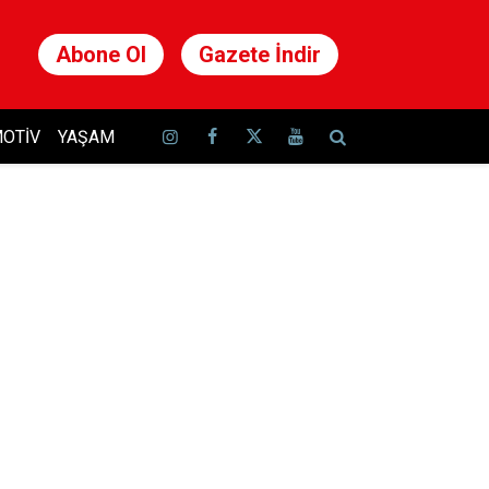
Abone Ol
Gazete İndir
OTIV
YAŞAM