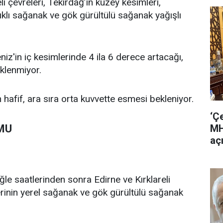
li çevreleri, Tekirdağ’ın kuzey kesimleri,
ıklı sağanak ve gök gürültülü sağanak yağışlı
niz'in iç kesimlerinde 4 ila 6 derece artacağı,
eklenmiyor.
 hafif, ara sıra orta kuvvette esmesi bekleniyor.
‘Ç
MU
MH
aç
ğle saatlerinden sonra Edirne ve Kırklareli
lerinin yerel sağanak ve gök gürültülü sağanak