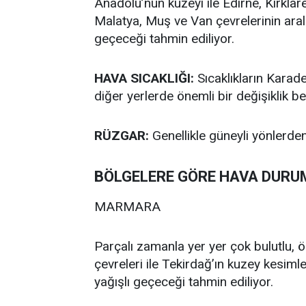
Anadolu’nun kuzeyi ile Edirne, Kırklare
Malatya, Muş ve Van çevrelerinin aral
geçeceği tahmin ediliyor.
HAVA SICAKLIĞI:
Sıcaklıkların Karade
diğer yerlerde önemli bir değişiklik b
RÜZGAR:
Genellikle güneyli yönlerden
BÖLGELERE GÖRE HAVA DURU
MARMARA
Parçalı zamanla yer yer çok bulutlu, ö
çevreleri ile Tekirdağ’ın kuzey kesim
yağışlı geçeceği tahmin ediliyor.