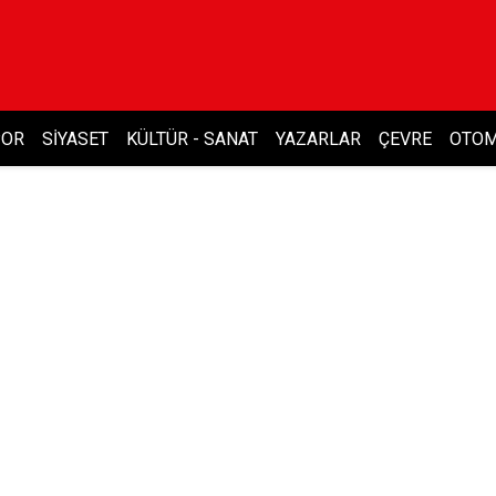
POR
SIYASET
KÜLTÜR - SANAT
YAZARLAR
ÇEVRE
OTOM