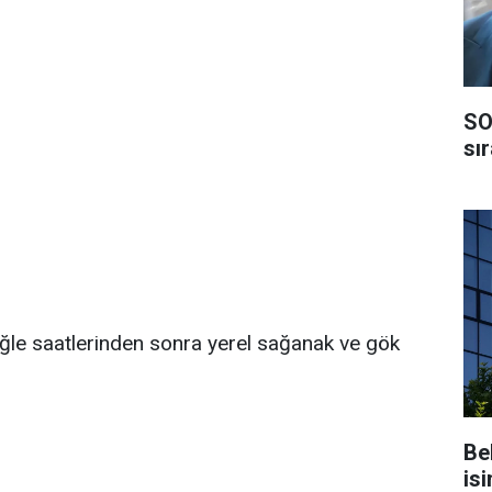
SO
sı
öğle saatlerinden sonra yerel sağanak ve gök
Be
isi