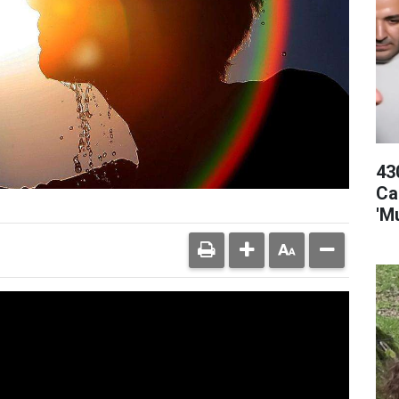
43
Ca
'M