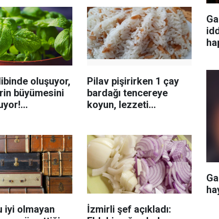
Ga
id
ha
ibinde oluşuyor,
Pilav pişirirken 1 çay
rin büyümesini
bardağı tencereye
uyor!
koyun, lezzeti
enmeyi önleme
katlanıyor tadan etli
sanıyor
Ga
ha
 iyi olmayan
İzmirli şef açıkladı: