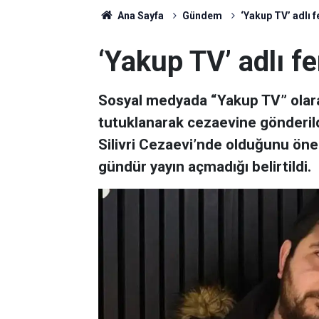
Ana Sayfa
Gündem
‘Yakup TV’ adlı 
‘Yakup TV’ adlı f
Sosyal medyada “Yakup TV” olar
tutuklanarak cezaevine gönderild
Silivri Cezaevi’nde olduğunu öne
gündür yayın açmadığı belirtildi.