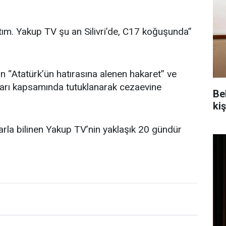
tım. Yakup TV şu an Silivri’de, C17 koğuşunda”
in “Atatürk’ün hatırasına alenen hakaret” ve
arı kapsamında tutuklanarak cezaevine
Be
kiş
larla bilinen Yakup TV’nin yaklaşık 20 gündür