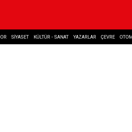
POR
SIYASET
KÜLTÜR - SANAT
YAZARLAR
ÇEVRE
OTOM