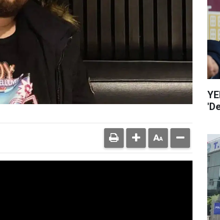
YE
'D