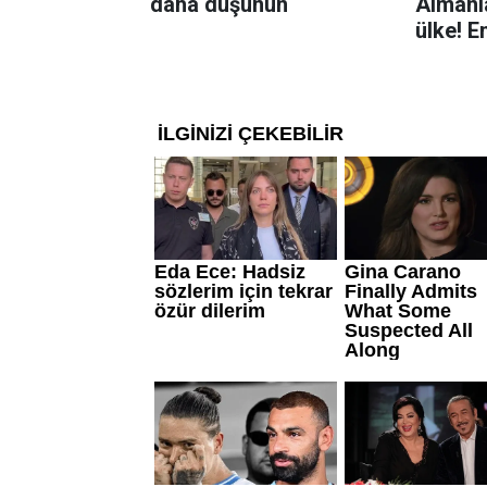
daha düşünün
Almanla
ülke! E