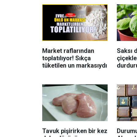
Market raflarından
Saksı d
toplatılıyor! Sıkça
çiçekle
tüketilen un markasıydı
durdur
Böcekl
yolu
Tavuk pişirirken bir kez
Durumu