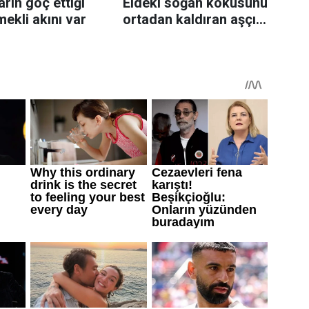
rın göç ettiği
Eldeki soğan kokusunu
mekli akını var
ortadan kaldıran aşçı
sırrı