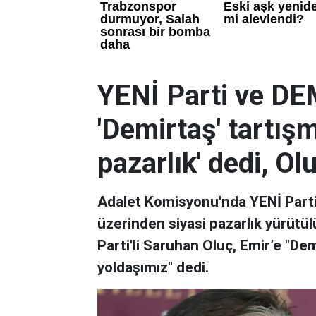
YENİ Parti ve DE
'Demirtaş' tartışm
pazarlık' dedi, Olu
Adalet Komisyonu'nda YENİ Parti'
üzerinden siyasi pazarlık yürütül
Parti'li Saruhan Oluç, Emir’e "Demi
yoldaşımız" dedi.