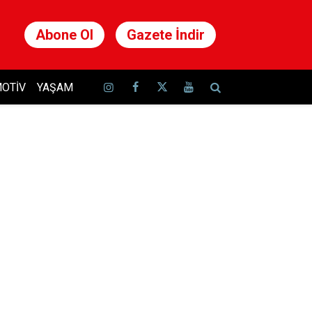
Abone Ol
Gazete İndir
OTIV
YAŞAM