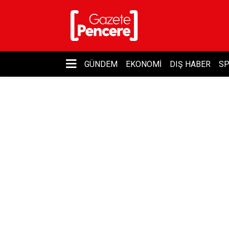
GÜNDEM
EKONOMI
DIŞ HABER
S