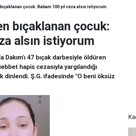
bıçaklanan çocuk: Babam 100 yıl ceza alsın istiyorum
en bıçaklanan çocuk:
za alsın istiyorum
mla Dakım'ı 47 bıçak darbesiyle öldüren
üebbet hapis cezasıyla yargılandığı
rak dinlendi. Ş.G. ifadesinde "O beni öksüz
Ka