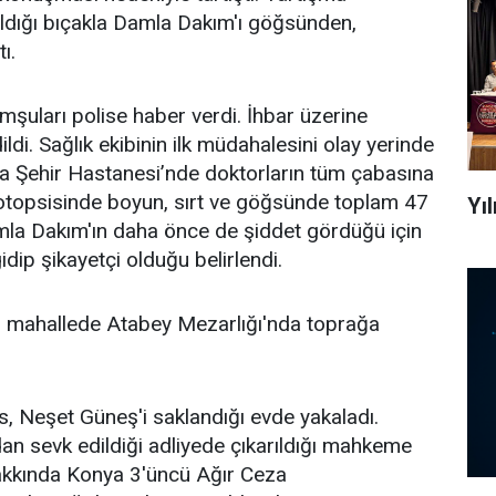
dığı bıçakla Damla Dakım'ı göğsünden,
ı.
omşuları polise haber verdi. İhbar üzerine
ildi. Sağlık ekibinin ilk müdahalesini olay yerinde
ya Şehir Hastanesi’nde doktorların tüm çabasına
 otopsisinde boyun, sırt ve göğsünde toplam 47
Yı
amla Dakım'ın daha önce de şiddet gördüğü için
dip şikayetçi olduğu belirlendi.
ı mahallede Atabey Mezarlığı'nda toprağa
s, Neşet Güneş'i saklandığı evde yakaladı.
dan sevk edildiği adliyede çıkarıldığı mahkeme
hakkında Konya 3'üncü Ağır Ceza