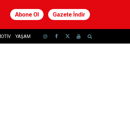
Abone Ol
Gazete İndir
OTIV
YAŞAM