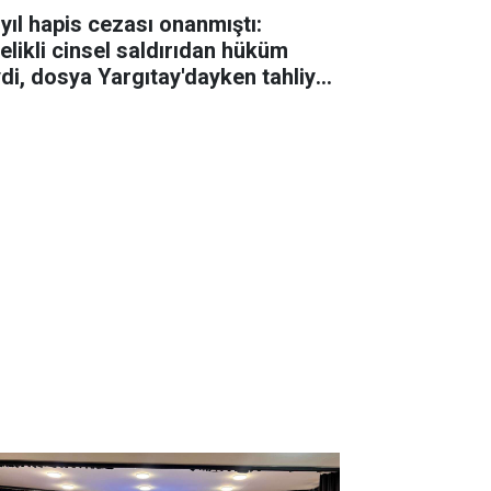
 yıl hapis cezası onanmıştı:
telikli cinsel saldırıdan hüküm
ydi, dosya Yargıtay'dayken tahliye
ldi