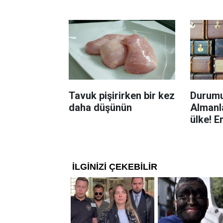
Böcekl
yolu
Tavuk pişirirken bir kez
Durumu
daha düşünün
Almanla
ülke! E