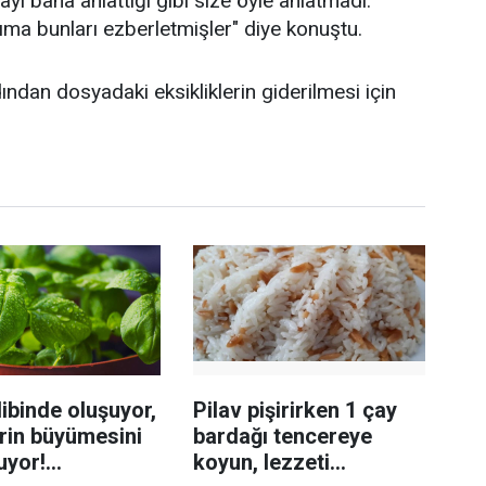
yı bana anlattığı gibi size öyle anlatmadı.
ıma bunları ezberletmişler" diye konuştu.
ndan dosyadaki eksikliklerin giderilmesi için
ibinde oluşuyor,
Pilav pişirirken 1 çay
rin büyümesini
bardağı tencereye
uyor!
koyun, lezzeti