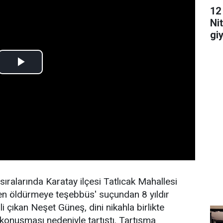
12
Ni
gi
edi
sıralarında Karatay ilçesi Tatlıcak Mahallesi
en öldürmeye teşebbüs' suçundan 8 yıldır
 çıkan Neşet Güneş, dini nikahla birlikte
konuşması nedeniyle tartıştı. Tartışma