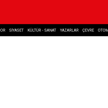
POR
SIYASET
KÜLTÜR - SANAT
YAZARLAR
ÇEVRE
OTOM