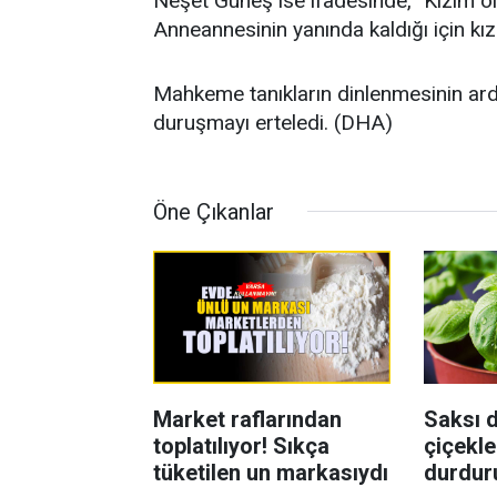
Neşet Güneş ise ifadesinde, "Kızım ola
Anneannesinin yanında kaldığı için kız
Mahkeme tanıkların dinlenmesinin ardı
duruşmayı erteledi. (DHA)
Öne Çıkanlar
Market raflarından
Saksı d
toplatılıyor! Sıkça
çiçekle
tüketilen un markasıydı
durdur