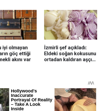
enmeyi önleme
katlanıyor tadan etli
sanıyor
 iyi olmayan
İzmirli şef açıkladı:
rın göç ettiği
Eldeki soğan kokusunu
mekli akını var
ortadan kaldıran aşçı
sırrı