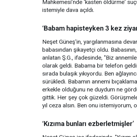
Mahkemesi’nde 'kasten öldürme' suçu
istemiyle dava açıldı.
‘Babam hapisteyken 3 kez ziyare
Neşet Güneş'in, yargılanmasına devam 
babasından şikayetçi oldu. Babasının
anlatan Ş.G., ifadesinde, "Biz anneml
olarak geldi. Babama bir telefon geld
sırada bulaşık yıkıyordu. Ben ağlayı
sürükledi. Babamın annemi bıçaklama
erkekle olduğunu ne duydum ne görd
gittik. Her şey çok güzeldi. Görüşmele
yıl ceza alsın. Ben onu istemiyorum, o
‘Kızıma bunları ezberletmişler’