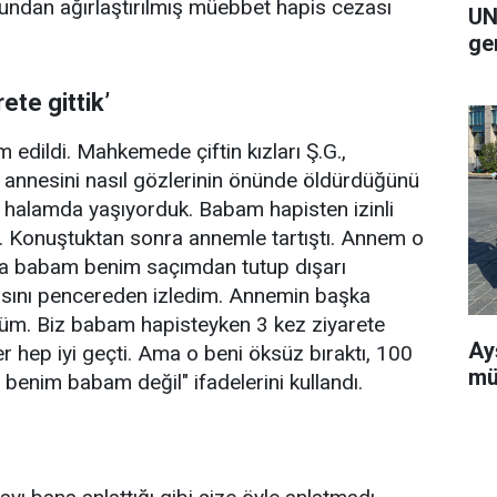
ndan ağırlaştırılmış müebbet hapis cezası
UN
ge
te gittik’
edildi. Mahkemede çiftin kızları Ş.G.,
, annesini nasıl gözlerinin önünde öldürdüğünü
e halamda yaşıyorduk. Babam hapisten izinli
i. Konuştuktan sonra annemle tartıştı. Annem o
nca babam benim saçımdan tutup dışarı
sını pencereden izledim. Annemin başka
üm. Biz babam hapisteyken 3 kez ziyarete
Ay
r hep iyi geçti. Ama o beni öksüz bıraktı, 100
mü
 benim babam değil" ifadelerini kullandı.