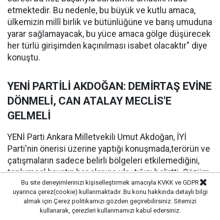
etmektedir. Bu nedenle, bu büyük ve kutlu amaca,
ülkemizin millî birlik ve bütünlüğüne ve barış umuduna
yarar sağlamayacak, bu yüce amaca gölge düşürecek
her türlü girişimden kaçınılması isabet olacaktır" diye
konuştu.
YENİ PARTİLİ AKDOĞAN: DEMİRTAŞ EVİNE
DÖNMELİ, CAN ATALAY MECLİS'E
GELMELİ
YENİ Parti Ankara Milletvekili Umut Akdoğan, İYİ
Parti'nin önerisi üzerine yaptığı konuşmada,terörün ve
çatışmaların sadece belirli bölgeleri etkilemediğini,
toplumsal hayatın her alanına ulaştığını belirtti. Çözüm
Bu site deneyimlerinizi kişiselleştirmek amacıyla KVKK ve GDPR
ve silahsızlanma hedeflerinin yanı sıra demokrasinin
uyarınca çerez(cookie) kullanmaktadır. Bu konu hakkında detaylı bilgi
vazgeçilmezliğine vurgu yapan Akdoğan, "Evet,
almak için
Çerez politikamızı
gözden geçirebilirsiniz. Sitemizi
Ahmetler göreve gelmelidir. Evet, Demirtaş evine
kullanarak, çerezleri kullanmamızı kabul edersiniz.
dönmelidir ama Can Atalay da bu Meclise gelmelidir.