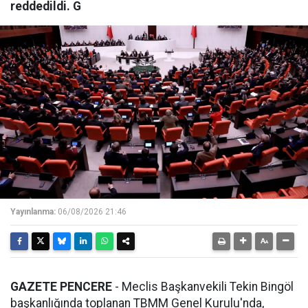
reddedildi. G
Yayınlanma:
06/08/2026 21:46
GAZETE PENCERE
- Meclis Başkanvekili Tekin Bingöl
başkanlığında toplanan TBMM Genel Kurulu'nda,