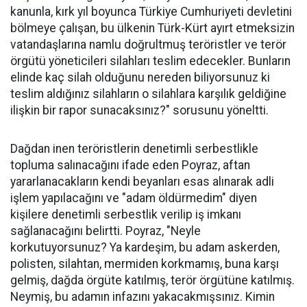
kanunla, kırk yıl boyunca Türkiye Cumhuriyeti devletini
bölmeye çalışan, bu ülkenin Türk-Kürt ayırt etmeksizin
vatandaşlarına namlu doğrultmuş teröristler ve terör
örgütü yöneticileri silahları teslim edecekler. Bunların
elinde kaç silah olduğunu nereden biliyorsunuz ki
teslim aldığınız silahların o silahlara karşılık geldiğine
ilişkin bir rapor sunacaksınız?" sorusunu yöneltti.
Dağdan inen teröristlerin denetimli serbestlikle
topluma salınacağını ifade eden Poyraz, aftan
yararlanacakların kendi beyanları esas alınarak adli
işlem yapılacağını ve "adam öldürmedim" diyen
kişilere denetimli serbestlik verilip iş imkanı
sağlanacağını belirtti. Poyraz, "Neyle
korkutuyorsunuz? Ya kardeşim, bu adam askerden,
polisten, silahtan, mermiden korkmamış, buna karşı
gelmiş, dağda örgüte katılmış, terör örgütüne katılmış.
Neymiş, bu adamın infazını yakacakmışsınız. Kimin