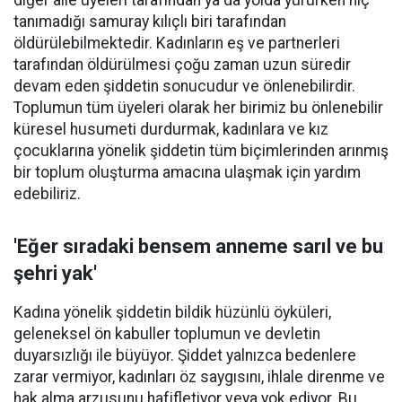
diğer aile üyeleri tarafından ya da yolda yürürken hiç
tanımadığı samuray kılıçlı biri tarafından
öldürülebilmektedir. Kadınların eş ve partnerleri
tarafından öldürülmesi çoğu zaman uzun süredir
devam eden şiddetin sonucudur ve önlenebilirdir.
Toplumun tüm üyeleri olarak her birimiz bu önlenebilir
küresel husumeti durdurmak, kadınlara ve kız
çocuklarına yönelik şiddetin tüm biçimlerinden arınmış
bir toplum oluşturma amacına ulaşmak için yardım
edebiliriz.
'Eğer sıradaki bensem anneme sarıl ve bu
şehri yak'
Kadına yönelik şiddetin bildik hüzünlü öyküleri,
geleneksel ön kabuller toplumun ve devletin
duyarsızlığı ile büyüyor. Şiddet yalnızca bedenlere
zarar vermiyor, kadınları öz saygısını, ihlale direnme ve
hak alma arzusunu hafifletiyor veya yok ediyor. Bu