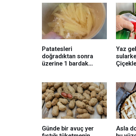
Patatesleri
Yaz gel
doğradıktan sonra
sularke
üzerine 1 bardak
Çiçekl
ekleyin! Patatesler çıtır
bilinme
çıtır kızaracak
Günde bir avuç yer
Asla d
fıstığı tüketmenin
bu yüzd