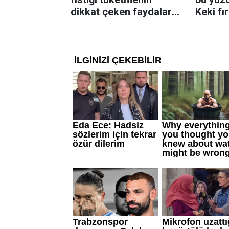
dikkat çeken faydaları:
Keki fı
Dengeli beslenmeye
çıkarta
katkı sağlayabiliyor