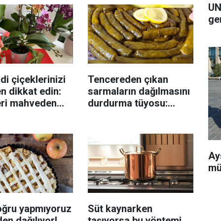
UN
ge
di çiçeklerinizi
Tencereden çıkan
n dikkat edin:
sarmaların dağılmasını
eri mahveden
durdurma tüyosu:
yen hata...
İzmirli şeflerin basit
yöntemi
Ay
mü
oğru yapmıyoruz
Süt kaynarken
en dağılıyor!
taşıyorsa bu yöntemi