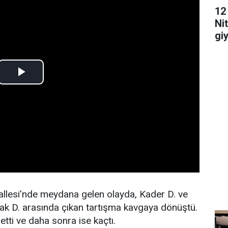
12
Ni
gi
edi
hallesi’nde meydana gelen olayda, Kader D. ve
 D. arasında çıkan tartışma kavgaya dönüştü.
etti ve daha sonra ise kaçtı.