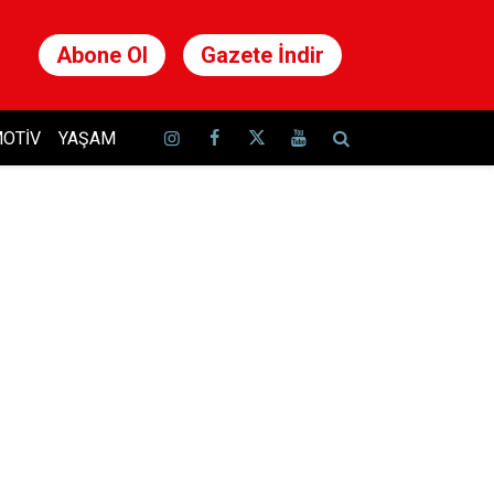
Abone Ol
Gazete İndir
OTIV
YAŞAM