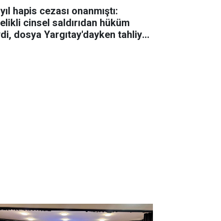
 yıl hapis cezası onanmıştı:
telikli cinsel saldırıdan hüküm
ydi, dosya Yargıtay'dayken tahliye
ldi