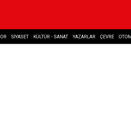
POR
SIYASET
KÜLTÜR - SANAT
YAZARLAR
ÇEVRE
OTOM