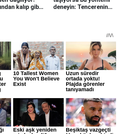
rından kalıp gibi
deneyin: Tencerenin
n tüyo
üzerine yerleştirmek
yeterli olabiliyor