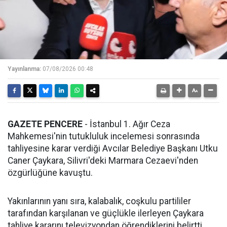
Yayınlanma:
07/08/2026 00:48
GAZETE PENCERE
- İstanbul 1. Ağır Ceza
Mahkemesi'nin tutukluluk incelemesi sonrasında
tahliyesine karar verdiği Avcılar Belediye Başkanı Utku
Caner Çaykara, Silivri'deki Marmara Cezaevi'nden
özgürlüğüne kavuştu.
Yakınlarının yanı sıra, kalabalık, coşkulu partililer
tarafından karşılanan ve güçlükle ilerleyen Çaykara
tahliye kararını televizyondan öğrendiklerini belirtti.