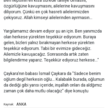
Ben hepsinin en kısa sürede tahliye olmasını,
özgürlüğüne kavuşmasını, ailelerine kavuşmasını
diliyorum. Çünkü en çok hasreti ailelerimizden
çekiyoruz. Allah kimseyi ailelerinden ayırmasın...
Yargılamamız devam ediyor şu an için. Ben yanımızda
olan herkese yürekten teşekkür ediyorum. Buraya
gelen, bizleri yalnız bırakmayan herkese yürekten
teşekkür ediyorum. Tabii bir evimize gideceğiz.
Ailemizle kavuşacağız. Sonrasında artık zaten
bilgilendirme yaparız. Teşekkür ediyoruz herkese..."
Çaykara'nın babası İsmail Çaykara da "Sadece benim
oğlum degil herkesin oğlu... Kalabalık burada, oğlumun
da dediği gibi yarısı içeride, inşallah onları da aldğımız
zaman çok daha mutlu olacağız" diye konuştu
ANKA
Kaynak: