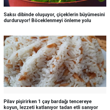
Saksı dibinde oluşuyor, çiçeklerin büyümesini
durduruyor! Böceklenmeyi önleme yolu
Pilav pişirirken 1 çay bardağı tencereye
koyun, lezzeti katlanıyor tadan etli sanıyor