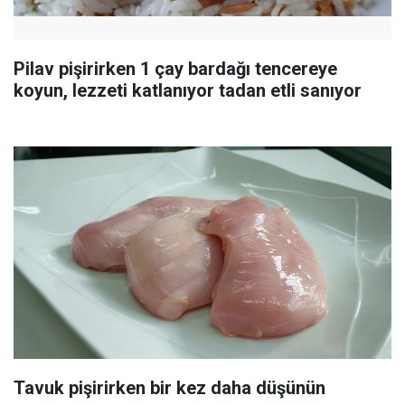
Pilav pişirirken 1 çay bardağı tencereye
koyun, lezzeti katlanıyor tadan etli sanıyor
Tavuk pişirirken bir kez daha düşünün