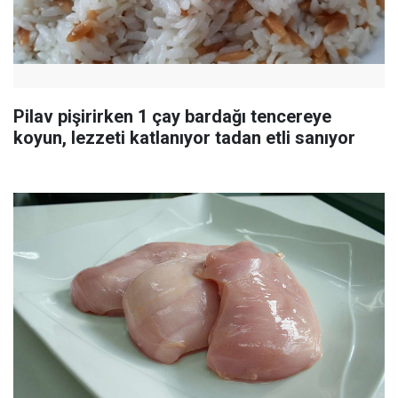
Pilav pişirirken 1 çay bardağı tencereye
koyun, lezzeti katlanıyor tadan etli sanıyor