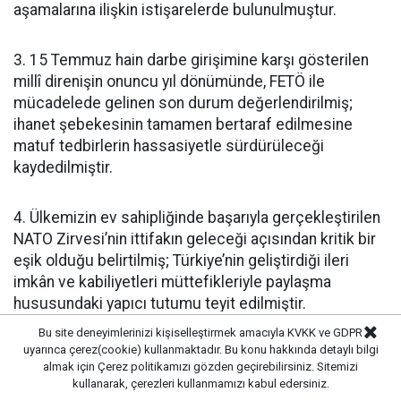
aşamalarına ilişkin istişarelerde bulunulmuştur.
3. 15 Temmuz hain darbe girişimine karşı gösterilen
millî direnişin onuncu yıl dönümünde, FETÖ ile
mücadelede gelinen son durum değerlendirilmiş;
ihanet şebekesinin tamamen bertaraf edilmesine
matuf tedbirlerin hassasiyetle sürdürüleceği
kaydedilmiştir.
4. Ülkemizin ev sahipliğinde başarıyla gerçekleştirilen
NATO Zirvesi’nin ittifakın geleceği açısından kritik bir
eşik olduğu belirtilmiş; Türkiye’nin geliştirdiği ileri
imkân ve kabiliyetleri müttefikleriyle paylaşma
hususundaki yapıcı tutumu teyit edilmiştir.
Bu site deneyimlerinizi kişiselleştirmek amacıyla KVKK ve GDPR
uyarınca çerez(cookie) kullanmaktadır. Bu konu hakkında detaylı bilgi
5. İran ve ABD arasında tekrar yaşanan çatışmaların
almak için
Çerez politikamızı
gözden geçirebilirsiniz. Sitemizi
bölge ülkelerine ve küresel ticaret güzergâhlarına
kullanarak, çerezleri kullanmamızı kabul edersiniz.
sıçramasının oluşturduğu risk ve tehditlere işaret