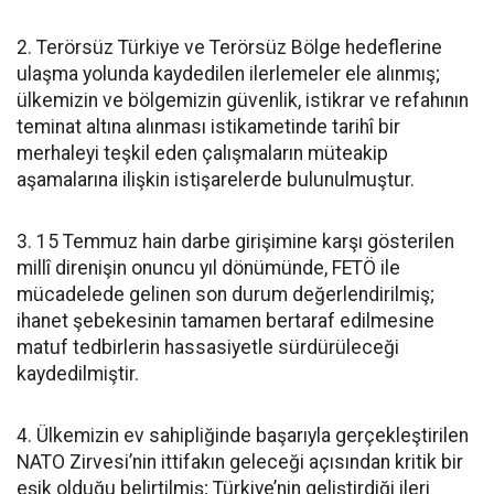
2. Terörsüz Türkiye ve Terörsüz Bölge hedeflerine
ulaşma yolunda kaydedilen ilerlemeler ele alınmış;
ülkemizin ve bölgemizin güvenlik, istikrar ve refahının
teminat altına alınması istikametinde tarihî bir
merhaleyi teşkil eden çalışmaların müteakip
aşamalarına ilişkin istişarelerde bulunulmuştur.
3. 15 Temmuz hain darbe girişimine karşı gösterilen
millî direnişin onuncu yıl dönümünde, FETÖ ile
mücadelede gelinen son durum değerlendirilmiş;
ihanet şebekesinin tamamen bertaraf edilmesine
matuf tedbirlerin hassasiyetle sürdürüleceği
kaydedilmiştir.
4. Ülkemizin ev sahipliğinde başarıyla gerçekleştirilen
NATO Zirvesi’nin ittifakın geleceği açısından kritik bir
eşik olduğu belirtilmiş; Türkiye’nin geliştirdiği ileri