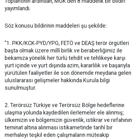
Toplantının ardından, MGK'den 8 maddelik bir bildiri
yayımlandı.
Söz konusu bildirinin maddeleri şu şekilde:
"1. PKK/KCK-PYD/YPG, FETÖ ve DEAŞ terör örgütleri
başta olmak üzere millî birlik ve beraberliğimiz ile
bekamıza yönelik her türlü tehdit ve tehlikeye karşı
yurt içinde ve yurt dışında azim, kararlılık ve başarıyla
yürütülen faaliyetler ile son dönemde meydana gelen
uluslararası gelişmeler hakkında Kurula bilgi
sunulmuştur.
2. Terörsüz Türkiye ve Terörsüz Bölge hedeflerine
ulaşma yolunda kaydedilen ilerlemeler ele alınmış;
ülkemizin ve bölgemizin güvenlik, istikrar ve refahının
teminat altına alınması istikametinde tarihî bir
merhaleyi teşkil eden çalışmaların müteakip