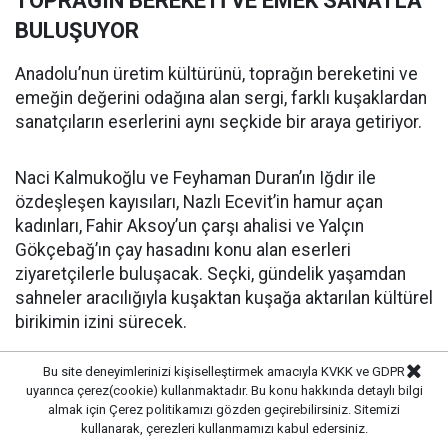
TOPRAĞIN BEREKETİ VE EMEK SANATLA
BULUŞUYOR
Anadolu’nun üretim kültürünü, toprağın bereketini ve
emeğin değerini odağına alan sergi, farklı kuşaklardan
sanatçıların eserlerini aynı seçkide bir araya getiriyor.
Naci Kalmukoğlu ve Feyhaman Duran’ın Iğdır ile
özdeşleşen kayısıları, Nazlı Ecevit’in hamur açan
kadınları, Fahir Aksoy’un çarşı ahalisi ve Yalçın
Gökçebağ’ın çay hasadını konu alan eserleri
ziyaretçilerle buluşacak. Seçki, gündelik yaşamdan
sahneler aracılığıyla kuşaktan kuşağa aktarılan kültürel
birikimin izini sürecek.
Bu site deneyimlerinizi kişiselleştirmek amacıyla KVKK ve GDPR
BANKA ŞUBELERİ SANAT MEKÂNINA
uyarınca çerez(cookie) kullanmaktadır. Bu konu hakkında detaylı bilgi
DÖNÜŞÜYOR
almak için
Çerez politikamızı
gözden geçirebilirsiniz. Sitemizi
kullanarak, çerezleri kullanmamızı kabul edersiniz.