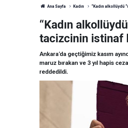
Ana Sayfa
Kadın
“Kadın alkollüydü “
“Kadın alkollüyd
tacizcinin istina
Ankara’da geçtiğimiz kasım ayında
maruz bırakan ve 3 yıl hapis ceza
reddedildi.