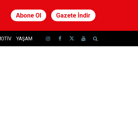
Abone Ol
Gazete İndir
OTIV
YAŞAM