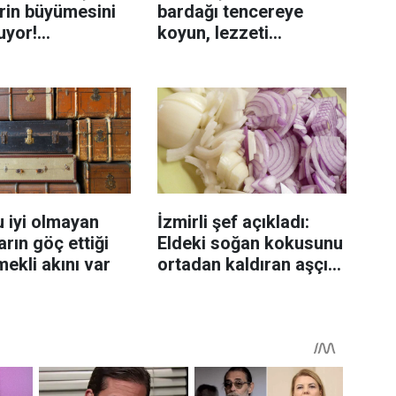
rin büyümesini
bardağı tencereye
uyor!
koyun, lezzeti
enmeyi önleme
katlanıyor tadan etli
sanıyor
 iyi olmayan
İzmirli şef açıkladı:
rın göç ettiği
Eldeki soğan kokusunu
mekli akını var
ortadan kaldıran aşçı
sırrı