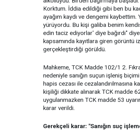
alkollüydü. Birden bağırmaya başladı.
Korktum. İddia edildiği gibi ben bu 
ayağım kaydı ve dengemi kaybettim. Y
yürüyordu. Bu kişi galiba benim kend
edin taciz ediyorlar' diye bağırdı" 
kapsamında kayıtlara giren görüntü izl
gerçekleştirdiği görüldü.
Mahkeme, TCK Madde 102/1 2. Fıkradan 
nedeniyle sanığın suçun işleniş biçimi d
hapis cezası ile cezalandırılmasına k
kişiliği dikkate alınarak TCK madde 62
uygulanmazken TCK madde 53 uyarınc
karar verildi.
Gerekçeli karar: "Sanığın suç işle