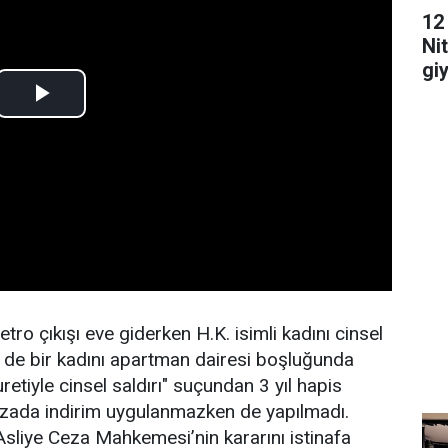
12
Ni
gi
edi
o çıkışı eve giderken H.K. isimli kadını cinsel
 de bir kadını apartman dairesi boşluğunda
uretiyle cinsel saldırı" suçundan 3 yıl hapis
 cezada indirim uygulanmazken de yapılmadı.
Asliye Ceza Mahkemesi’nin kararını istinafa