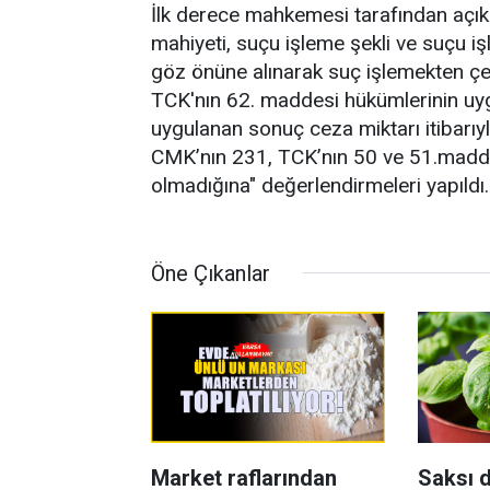
İlk derece mahkemesi tarafından açıkl
mahiyeti, suçu işleme şekli ve suçu işled
göz önüne alınarak suç işlemekten çe
TCK'nın 62. maddesi hükümlerinin uy
uygulanan sonuç ceza miktarı itibarı
CMK’nın 231, TCK’nın 50 ve 51.madde
olmadığına" değerlendirmeleri yapıldı.
Öne Çıkanlar
Market raflarından
Saksı d