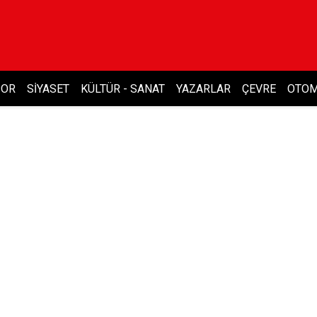
POR
SIYASET
KÜLTÜR - SANAT
YAZARLAR
ÇEVRE
OTOM