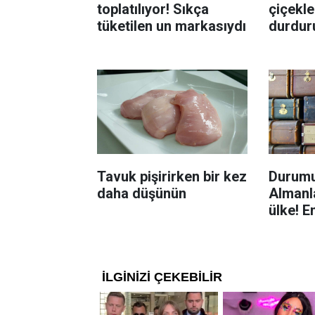
toplatılıyor! Sıkça
çiçekle
tüketilen un markasıydı
durdur
Böcekl
yolu
Tavuk pişirirken bir kez
Durumu
daha düşünün
Almanla
ülke! E