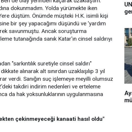
 Ben de olay yerinden kaçarak uzaklaştım.
UN
kadına dokunmadım. Yolda yürümekte iken
ge
ere düştüm. Önümde müşteki H.K. isimli kişi
isine bir şey yapacağımı düşündü ve 'yardım
diyerek savunmuştu. Ancak soruşturma
eme tutanağında sanık Katar'ın cinsel saldırıyı
"sarkıntılık suretiyle cinsel saldırı"
ikkate alınarak alt sınırdan uzaklaşılıp 3 yıl
arar verdi. Sanığın suç işlemeye meyilli olumsuz
'deki takdiri indirim nedenleri ve erteleme
Ay
a da hak yoksunluklarının uygulanmasına
mü
mekten çekinmeyeceği kanaati hasıl oldu"