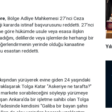
öre
, Bölge Adliye Mahkemesi 27’nci Ceza
iği kararda istinaf başvurusunu reddetti. 27’nci
ne göre hükümde usule veya esasa ilişkin
adığını, delillerde veya işlemlerde herhangi bir
değerlendirmenin yerinde olduğu kanaatine
Yı
nu esastan reddetti.
ışından yürüyerek evine giden 24 yaşındaki
a yaklaşarak Tolga Katar "Askeriye ne tarafta?"
e markete sorabileceğini söyleyip yürümeye
şan Ankara'da bir işletme sahibi olan Tolga
ifadesinde kendisini "Galiba bir bayan şahıs