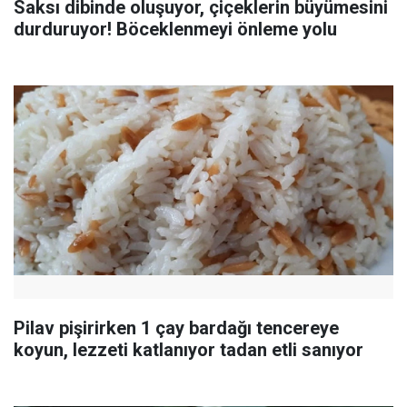
Saksı dibinde oluşuyor, çiçeklerin büyümesini
durduruyor! Böceklenmeyi önleme yolu
Pilav pişirirken 1 çay bardağı tencereye
koyun, lezzeti katlanıyor tadan etli sanıyor