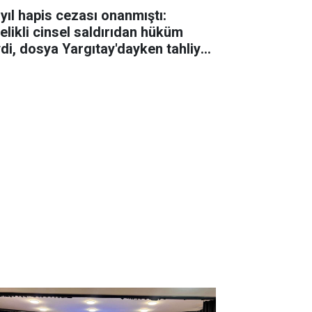
 yıl hapis cezası onanmıştı:
telikli cinsel saldırıdan hüküm
ydi, dosya Yargıtay'dayken tahliye
ldi