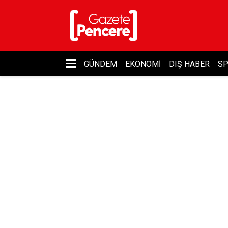
GÜNDEM
EKONOMI
DIŞ HABER
S