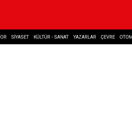
POR
SIYASET
KÜLTÜR - SANAT
YAZARLAR
ÇEVRE
OTOM