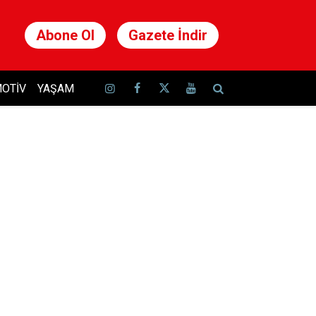
Abone Ol
Gazete İndir
OTIV
YAŞAM