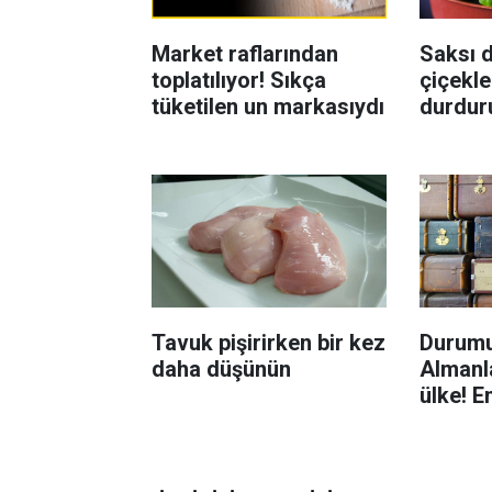
Market raflarından
Saksı d
toplatılıyor! Sıkça
çiçekle
tüketilen un markasıydı
durdur
Böcekl
yolu
Tavuk pişirirken bir kez
Durumu
daha düşünün
Almanla
ülke! E