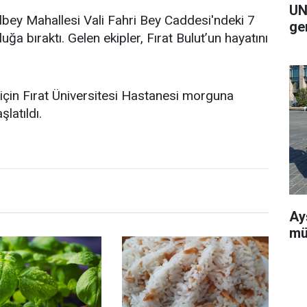
UN
ilbey Mahallesi Vali Fahri Bey Caddesi'ndeki 7
ge
luğa bıraktı. Gelen ekipler, Fırat Bulut’un hayatını
 için Fırat Üniversitesi Hastanesi morguna
şlatıldı.
Ay
mü