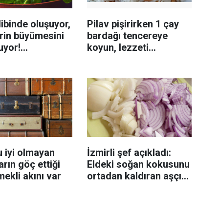
ibinde oluşuyor,
Pilav pişirirken 1 çay
rin büyümesini
bardağı tencereye
uyor!
koyun, lezzeti
enmeyi önleme
katlanıyor tadan etli
sanıyor
 iyi olmayan
İzmirli şef açıkladı:
rın göç ettiği
Eldeki soğan kokusunu
mekli akını var
ortadan kaldıran aşçı
sırrı