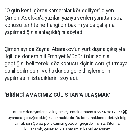
“O gün kenti gören kameralar kör ediliyor” diyen
Çimen, Aselsan’a yazılan yazıya verilen yanıttan söz
konusu tarihte herhangi bir bakım ya da çalışma
yapılmadığının anlaşıldığını söyledi.
Çimen ayrıca Zaynal Abarakov’un yurt dışına çıkışıyla
ilgili de dönemin İl Emniyet Müdürü’nün adının
geçtiğini belirterek, söz konusu kişinin soruşturmaya
dahil edilmesini ve hakkında gerekli işlemlerin
yapılmasını istediklerini söyledi.
‘BİRİNCİ AMACIMIZ GÜLİSTAN’A ULAŞMAK’
Soruşturmadaki önceliklerinin Gülistan Doku’ya
Bu site deneyimlerinizi kişiselleştirmek amacıyla KVKK ve GDPR
uyarınca çerez(cookie) kullanmaktadır. Bu konu hakkında detaylı bilgi
ulaşmak olduğunu vurgulayan Çimen, dosyada “Gizli
almak için
Çerez politikamızı
gözden geçirebilirsiniz. Sitemizi
Tanık Şubat”ın anlatımlarının bulunduğunu, daha sonra
kullanarak, çerezleri kullanmamızı kabul edersiniz.
“Gizli Tanık Duman”ın da ortaya çıkarak olayı anlattığını