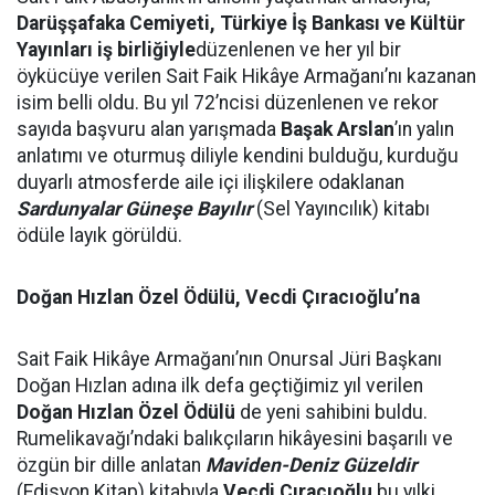
Darüşşafaka Cemiyeti, Türkiye İş Bankası ve Kültür
Yayınları iş birliğiyle
düzenlenen ve her yıl bir
öykücüye verilen Sait Faik Hikâye Armağanı’nı kazanan
isim belli oldu. Bu yıl 72’ncisi düzenlenen ve rekor
sayıda başvuru alan yarışmada
Başak Arslan
’ın yalın
anlatımı ve oturmuş diliyle kendini bulduğu, kurduğu
duyarlı atmosferde aile içi ilişkilere odaklanan
Sardunyalar Güneşe Bayılır
(Sel Yayıncılık) kitabı
ödüle layık görüldü.
Doğan Hızlan Özel Ödülü,
Vecdi Çıracıoğlu’na
Sait Faik Hikâye Armağanı’nın Onursal Jüri Başkanı
Doğan Hızlan adına ilk defa geçtiğimiz yıl verilen
Doğan Hızlan Özel Ödülü
de yeni sahibini buldu.
Rumelikavağı’ndaki balıkçıların hikâyesini başarılı ve
özgün bir dille anlatan
Maviden-Deniz Güzeldir
(Edisyon Kitap) kitabıyla
Vecdi Çıracıoğlu
bu yılki