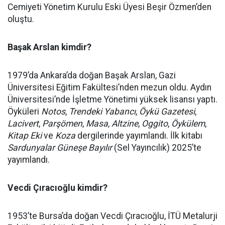
Cemiyeti Yönetim Kurulu Eski Üyesi Beşir Özmen’den
oluştu.
Başak Arslan kimdir?
1979’da Ankara’da doğan Başak Arslan, Gazi
Üniversitesi Eğitim Fakültesi’nden mezun oldu. Aydın
Üniversitesi’nde İşletme Yönetimi yüksek lisansı yaptı.
Öyküleri
Notos
,
Trendeki Yabancı
,
Öykü Gazetesi
,
Lacivert
,
Parşömen
,
Masa
,
Altzine
,
Oggito
,
Öykülem
,
Kitap Eki
ve
Koza
dergilerinde yayımlandı. İlk kitabı
Sardunyalar Güneşe Bayılır
(Sel Yayıncılık) 2025’te
yayımlandı.
Vecdi Çıracıoğlu kimdir?
1953’te Bursa’da doğan Vecdi Çıracıoğlu, İTÜ Metalurji