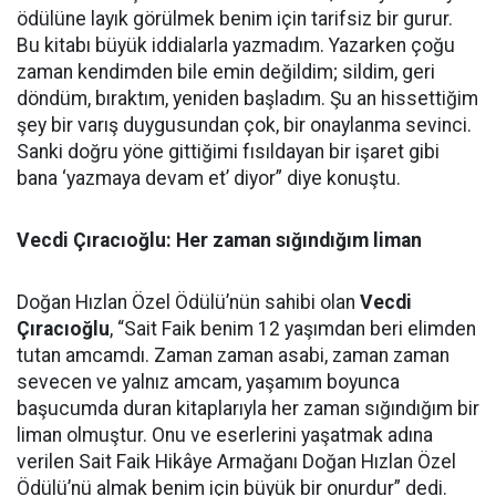
ödülüne layık görülmek benim için tarifsiz bir gurur.
Bu kitabı büyük iddialarla yazmadım. Yazarken çoğu
zaman kendimden bile emin değildim; sildim, geri
döndüm, bıraktım, yeniden başladım. Şu an hissettiğim
şey bir varış duygusundan çok, bir onaylanma sevinci.
Sanki doğru yöne gittiğimi fısıldayan bir işaret gibi
bana ‘yazmaya devam et’ diyor” diye konuştu.
Vecdi Çıracıoğlu: Her zaman sığındığım liman
Doğan Hızlan Özel Ödülü’nün sahibi olan
Vecdi
Çıracıoğlu
, “Sait Faik benim 12 yaşımdan beri elimden
tutan amcamdı. Zaman zaman asabi, zaman zaman
sevecen ve yalnız amcam, yaşamım boyunca
başucumda duran kitaplarıyla her zaman sığındığım bir
liman olmuştur. Onu ve eserlerini yaşatmak adına
verilen Sait Faik Hikâye Armağanı Doğan Hızlan Özel
Ödülü’nü almak benim için büyük bir onurdur” dedi.