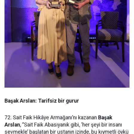
Başak Arslan: Tarifsiz bir gurur
72. Sait Faik Hikâye Armağanı’nı kazanan
Başak
Arslan
, “Sait Faik Abasıyanık gibi, ‘her şeyi bir insanı
sevmekle’ başlatan bir ustanın izinde, bu kıymetli öykü