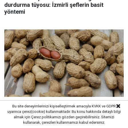
durdurma tüyosu: İzmirli şeflerin basit
yöntemi
Günde bir avuç yer fıstığı tüketmenin dikkat
Bu site deneyimlerinizi kişiselleştirmek amacıyla KVKK ve GDPR
çeken faydaları: Dengeli beslenmeye katkı
uyarınca çerez(cookie) kullanmaktadır. Bu konu hakkında detaylı bilgi
almak için
Çerez politikamızı
gözden geçirebilirsiniz. Sitemizi
sağlayabiliyor
kullanarak, çerezleri kullanmamızı kabul edersiniz.