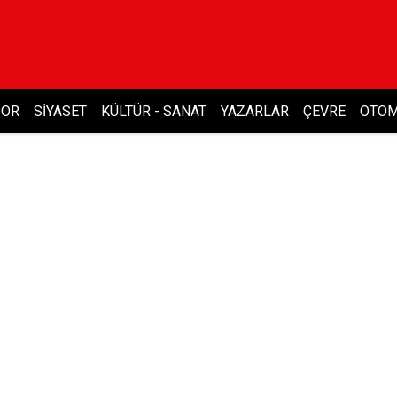
POR
SIYASET
KÜLTÜR - SANAT
YAZARLAR
ÇEVRE
OTOM