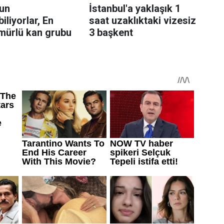
un
İstanbul'a yaklaşık 1
iliyorlar, En
saat uzaklıktaki vizesiz
mürlü kan grubu
3 başkent