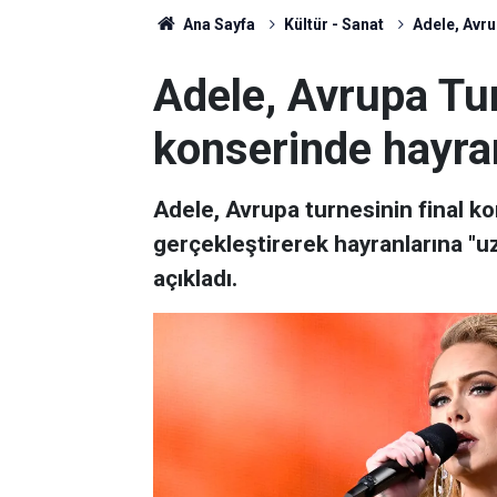
Ana Sayfa
Kültür - Sanat
Adele, Avru
Adele, Avrupa Tur
konserinde hayran
Adele, Avrupa turnesinin final k
gerçekleştirerek hayranlarına "u
açıkladı.