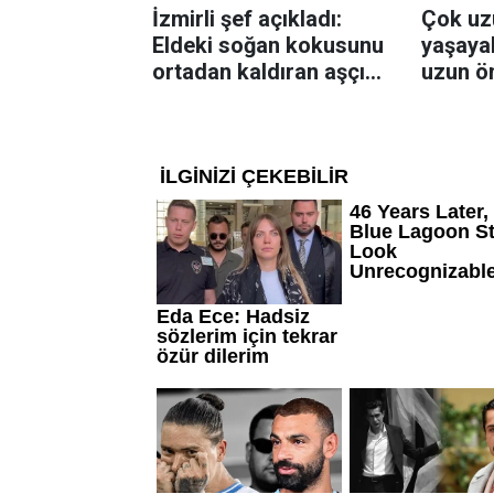
İzmirli şef açıkladı:
Çok uz
Eldeki soğan kokusunu
yaşayab
ortadan kaldıran aşçı
uzun ö
sırrı