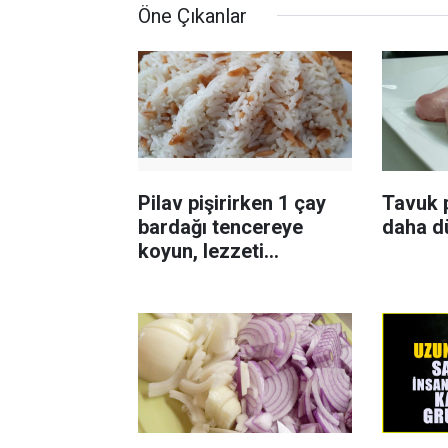
Öne Çıkanlar
Pilav pişirirken 1 çay
Tavuk p
bardağı tencereye
daha d
koyun, lezzeti
katlanıyor tadan etli
sanıyor