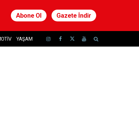
Abone Ol
Gazete İndir
OTIV
YAŞAM