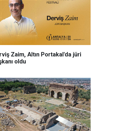
rviş Zaim, Altın Portakal'da jüri
şkanı oldu