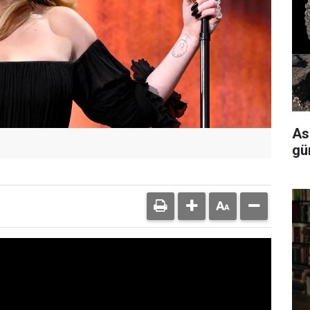
As
gü