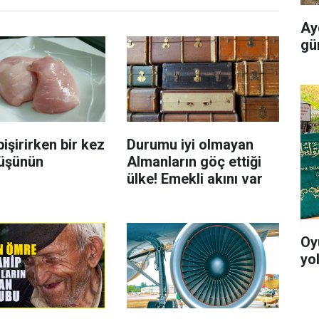
Ayd
gü
işirirken bir kez
Durumu iyi olmayan
üşünün
Almanların göç ettiği
ülke! Emekli akını var
Oy
yo