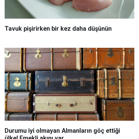
Tavuk pişirirken bir kez daha düşünün
Durumu iyi olmayan Almanların göç ettiği
ülke! Emekli akını var