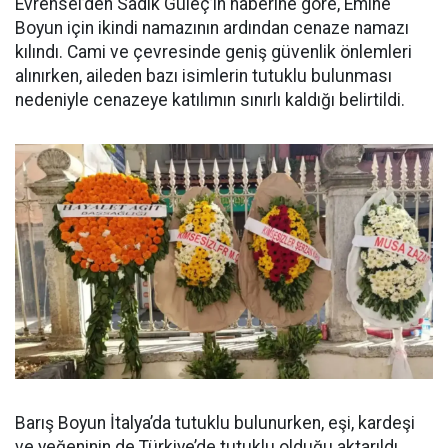
Evrensel’den Sadık Güleç’in haberine göre, Emine
Boyun için ikindi namazının ardından cenaze namazı
kılındı. Cami ve çevresinde geniş güvenlik önlemleri
alınırken, aileden bazı isimlerin tutuklu bulunması
nedeniyle cenazeye katılımın sınırlı kaldığı belirtildi.
Barış Boyun İtalya’da tutuklu bulunurken, eşi, kardeşi
ve yeğeninin de Türkiye’de tutuklu olduğu aktarıldı.