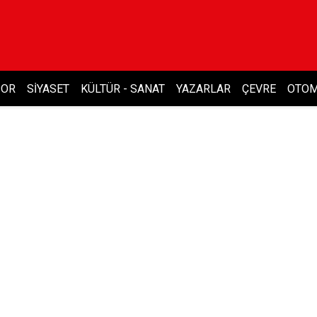
POR
SIYASET
KÜLTÜR - SANAT
YAZARLAR
ÇEVRE
OTOM