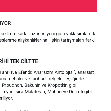
IYOR
bazlı ete kadar uzanan yeni gıda yaklaşımları da
lenme alışkanlıklarına ilişkin tartışmaları farklı
İHİ TEK CİLTTE
Tanrı Ne Efendi: Anarşizm Antolojisi", anarşist
ucu metinler ve tarihsel belgeler eşliğinde
r, Proudhon, Bakunin ve Kropotkin gibi
nin yanı sıra Malatesta, Mahno ve Durruti gibi
iliyor.