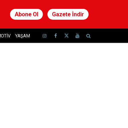
Abone Ol
Gazete İndir
OTIV
YAŞAM