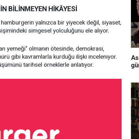
N BİLİNMEYEN HİKÂYESİ
, hamburgerin yalnızca bir yiyecek değil, siyaset,
sişimindeki simgesel yolculuğunu ele alıyor.
n yemeği" olmanın ötesinde, demokrasi,
ürü gibi kavramlarla kurduğu ilişki inceleniyor.
As
şümünü tarihsel örneklerle anlatıyor.
gü