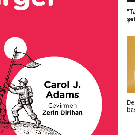
"T
şe
De
ba