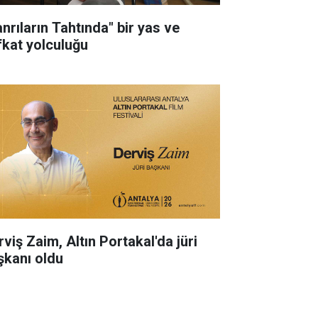
anrıların Tahtında" bir yas ve
fkat yolculuğu
rviş Zaim, Altın Portakal'da jüri
şkanı oldu