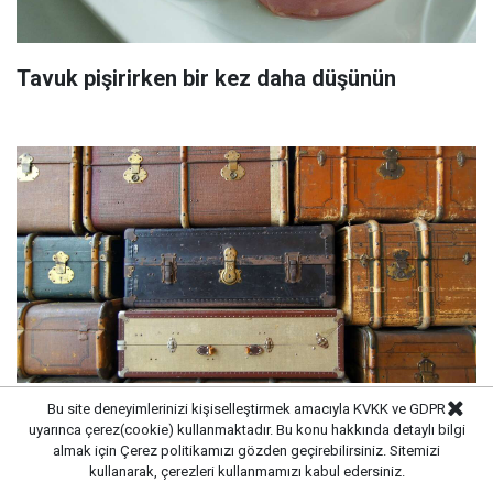
Tavuk pişirirken bir kez daha düşünün
Bu site deneyimlerinizi kişiselleştirmek amacıyla KVKK ve GDPR
uyarınca çerez(cookie) kullanmaktadır. Bu konu hakkında detaylı bilgi
Durumu iyi olmayan Almanların göç ettiği
almak için
Çerez politikamızı
gözden geçirebilirsiniz. Sitemizi
ülke! Emekli akını var
kullanarak, çerezleri kullanmamızı kabul edersiniz.