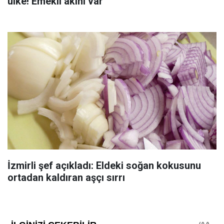
ülke! Emekli akını var
İzmirli şef açıkladı: Eldeki soğan kokusunu
ortadan kaldıran aşçı sırrı