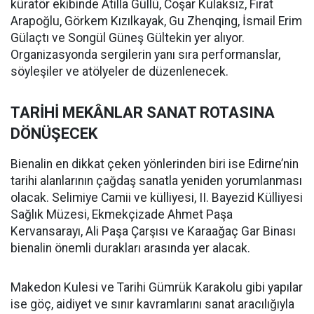
küratör ekibinde Atilla Güllü, Coşar Kulaksız, Fırat
Arapoğlu, Görkem Kızılkayak, Gu Zhenqing, İsmail Erim
Gülaçtı ve Songül Güneş Gültekin yer alıyor.
Organizasyonda sergilerin yanı sıra performanslar,
söyleşiler ve atölyeler de düzenlenecek.
TARİHİ MEKÂNLAR SANAT ROTASINA
DÖNÜŞECEK
Bienalin en dikkat çeken yönlerinden biri ise Edirne’nin
tarihi alanlarının çağdaş sanatla yeniden yorumlanması
olacak. Selimiye Camii ve külliyesi, II. Bayezid Külliyesi
Sağlık Müzesi, Ekmekçizade Ahmet Paşa
Kervansarayı, Ali Paşa Çarşısı ve Karaağaç Gar Binası
bienalin önemli durakları arasında yer alacak.
Makedon Kulesi ve Tarihi Gümrük Karakolu gibi yapılar
ise göç, aidiyet ve sınır kavramlarını sanat aracılığıyla