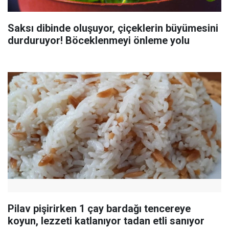
Saksı dibinde oluşuyor, çiçeklerin büyümesini
durduruyor! Böceklenmeyi önleme yolu
Pilav pişirirken 1 çay bardağı tencereye
koyun, lezzeti katlanıyor tadan etli sanıyor