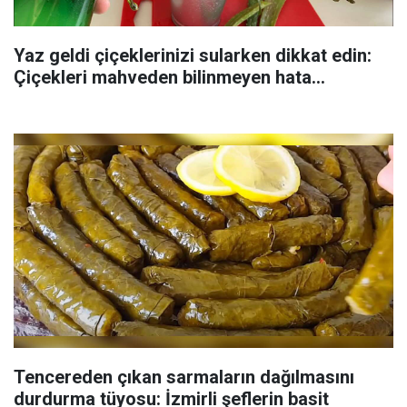
Yaz geldi çiçeklerinizi sularken dikkat edin:
Çiçekleri mahveden bilinmeyen hata...
Tencereden çıkan sarmaların dağılmasını
durdurma tüyosu: İzmirli şeflerin basit