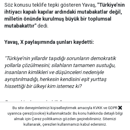
Söz konusu teklife tepki gösteren Yavaş,
"Türkiye’nin
ihtiyacı kapalı kapılar ardındaki mutabakatlar değil,
milletin önünde kurulmuş büyük bir toplumsal
mutabakattır"
dedi.
Yavaş, X paylaşımında şunları kaydetti:
"Türkiye’nin yıllardır taşıdığı sorunların demokratik
yollarla çözülmesini; silahların tamamen sustuğu,
insanların kimlikleri ve düşünceleri nedeniyle
ayrıştırılmadığı, herkesin kendisini eşit yurttaş
hissettiği bir ülkeyi kim istemez ki?
Barışa kim karşı çıkabilir?
Bu site deneyimlerinizi kişiselleştirmek amacıyla KVKK ve GDPR
uyarınca çerez(cookie) kullanmaktadır. Bu konu hakkında detaylı bilgi
Kardeşliğe huzura özgürlüğe kim itiraz edebilir?
almak için
Çerez politikamızı
gözden geçirebilirsiniz. Sitemizi
kullanarak, çerezleri kullanmamızı kabul edersiniz.