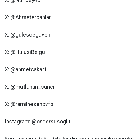
X: @Nuribey45
X: @Ahmetercanlar
X: @gulesceguven
X: @HulusiBelgu
X: @ahmetcakar1
X: @mutluhan_suner
X: @ramilhesenovfb
Instagram: @ondersusoglu