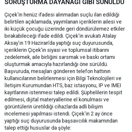
SORUŞTURMA DAYANAĞI GİBİ SUNULDU
Çiçek'in henüz ifadesi alınmadan suçlu ilan edildiği
belirtilen açıklamada, yayımlanan içeriklerin ailesi ve
iki küçük çocuğu üzerinde geri döndürülemez etkiler
bırakabileceği ifade edildi. Çiçek'in avukatı Atalay
Aksay'ın 19 Haziran'da yaptığı suç duyurusunda,
içeriklerin Çiçek'in siyasi ve toplumsal itibarını
zedelemek, aile birliğini sarsmak ve baskı ortamı
oluşturmak amacıyla hazırlandığı öne sürüldü.
Başvuruda, mesajları gönderen telefon hattının
kullanıcılarının belirlenmesi için Bilgi Teknolojileri ve
İletişim Kurumundan HTS, baz istasyonu, IP ve IMEI
kayıtlarının istenmesi talep edildi. Şüphelilerin tespit
edilmesi, dijital materyallerine el konulması ve
görüntülerin üretildiği cihazlarda adli bilişim
incelemesi yapılması istendi. Çiçek'in 2 ay önce
yaptığı suç duyurusunda başsavcılık makamından
talep ettiği hususlar da şöyle: