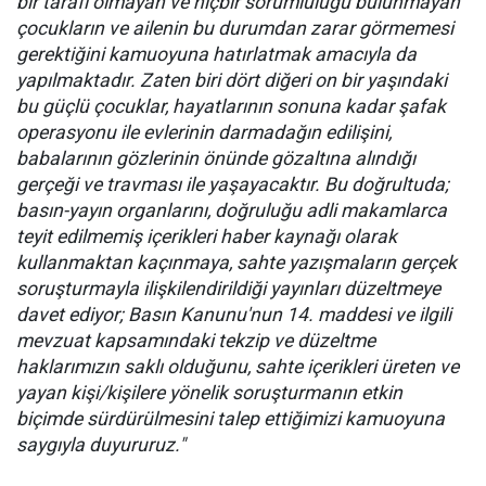
bir tarafı olmayan ve hiçbir sorumluluğu bulunmayan
çocukların ve ailenin bu durumdan zarar görmemesi
gerektiğini kamuoyuna hatırlatmak amacıyla da
yapılmaktadır. Zaten biri dört diğeri on bir yaşındaki
bu güçlü çocuklar, hayatlarının sonuna kadar şafak
operasyonu ile evlerinin darmadağın edilişini,
babalarının gözlerinin önünde gözaltına alındığı
gerçeği ve travması ile yaşayacaktır. Bu doğrultuda;
basın-yayın organlarını, doğruluğu adli makamlarca
teyit edilmemiş içerikleri haber kaynağı olarak
kullanmaktan kaçınmaya, sahte yazışmaların gerçek
soruşturmayla ilişkilendirildiği yayınları düzeltmeye
davet ediyor; Basın Kanunu'nun 14. maddesi ve ilgili
mevzuat kapsamındaki tekzip ve düzeltme
haklarımızın saklı olduğunu, sahte içerikleri üreten ve
yayan kişi/kişilere yönelik soruşturmanın etkin
biçimde sürdürülmesini talep ettiğimizi kamuoyuna
saygıyla duyururuz."