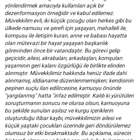
yönlendirmek amacıyla kullanılan açık bir
dezenformasyon örneğidir ve kabul edilemez.
Müvekkilim evli, iki küçük çocuğu olan herkes gibi bu
ülkede namusu ve şerefi için yaşayan, mahalleli ile,
komşusu ile iletişim kuran, anne ve babası hayatta
olan mütevazi bir hayat yaşayan başkanlık
görevinden önce bir vatandaştır. Bu görevi gelip
geçicidir, ailesi, akrabaları, arkadaşları, komşuları
yaşamının geri kalanı özgürlüğü ile birlikte elinden
alınmıştır. Müvekkilimiz hakkında henüz ifade dahi
alınmamış, iddianame düzenlenmemişken; kendisinin
peşinen suçlu ilan edilircesine, kamuoyu önünde
"yargılanmış" hatta "infaz edilmiştir. Kaldı ki yürütülen
soruşturmanın sonucu ne olursa olsun, kamuoyuna
bu şekilde sunulan asılsız ve kurgu içeriklerin
oluşturduğu itibar kaybı, müvekkilimizin ailesi ve
küçük yaştaki çocukları üzerinde geri döndürülemez
olumsuz bir etki bırakmaktadır. Bu açıklama, sürecin