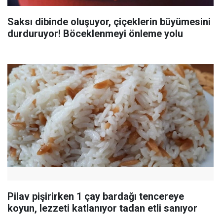
Saksı dibinde oluşuyor, çiçeklerin büyümesini
durduruyor! Böceklenmeyi önleme yolu
Pilav pişirirken 1 çay bardağı tencereye
koyun, lezzeti katlanıyor tadan etli sanıyor