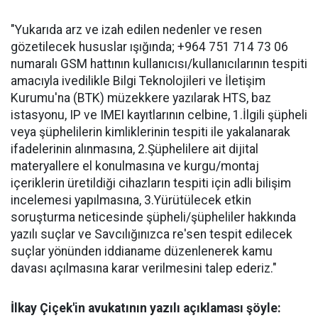
"Yukarıda arz ve izah edilen nedenler ve resen
gözetilecek hususlar ışığında; +964 751 714 73 06
numaralı GSM hattının kullanıcısı/kullanıcılarının tespiti
amacıyla ivedilikle Bilgi Teknolojileri ve İletişim
Kurumu'na (BTK) müzekkere yazılarak HTS, baz
istasyonu, IP ve IMEI kayıtlarının celbine, 1.İlgili şüpheli
veya şüphelilerin kimliklerinin tespiti ile yakalanarak
ifadelerinin alınmasına, 2.Şüphelilere ait dijital
materyallere el konulmasına ve kurgu/montaj
içeriklerin üretildiği cihazların tespiti için adli bilişim
incelemesi yapılmasına, 3.Yürütülecek etkin
soruşturma neticesinde şüpheli/şüpheliler hakkında
yazılı suçlar ve Savcılığınızca re'sen tespit edilecek
suçlar yönünden iddianame düzenlenerek kamu
davası açılmasına karar verilmesini talep ederiz."
İlkay Çiçek'in avukatının yazılı açıklaması şöyle: