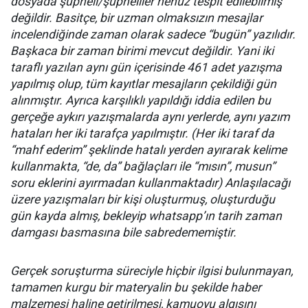
dosyada şüpheli/şüpheliler henüz tespit edilebilmiş
değildir. Basitçe, bir uzman olmaksızın mesajlar
incelendiğinde zaman olarak sadece “bugün” yazılıdır.
Başkaca bir zaman birimi mevcut değildir. Yani iki
taraflı yazılan aynı gün içerisinde 461 adet yazışma
yapılmış olup, tüm kayıtlar mesajların çekildiği gün
alınmıştır. Ayrıca karşılıklı yapıldığı iddia edilen bu
gerçeğe aykırı yazışmalarda aynı yerlerde, aynı yazım
hataları her iki tarafça yapılmıştır. (Her iki taraf da
“mahf ederim” şeklinde hatalı yerden ayırarak kelime
kullanmakta, “de, da” bağlaçları ile “mısın”, musun”
soru eklerini ayırmadan kullanmaktadır) Anlaşılacağı
üzere yazışmaları bir kişi oluşturmuş, oluşturduğu
gün kayda almış, bekleyip whatsapp’ın tarih zaman
damgası basmasına bile sabredememiştir.
Gerçek soruşturma süreciyle hiçbir ilgisi bulunmayan,
tamamen kurgu bir materyalin bu şekilde haber
malzemesi haline getirilmesi, kamuoyu algısını