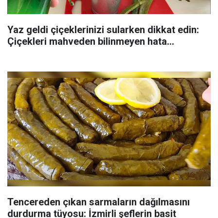
Yaz geldi çiçeklerinizi sularken dikkat edin:
Çiçekleri mahveden bilinmeyen hata...
Tencereden çıkan sarmaların dağılmasını
durdurma tüyosu: İzmirli şeflerin basit