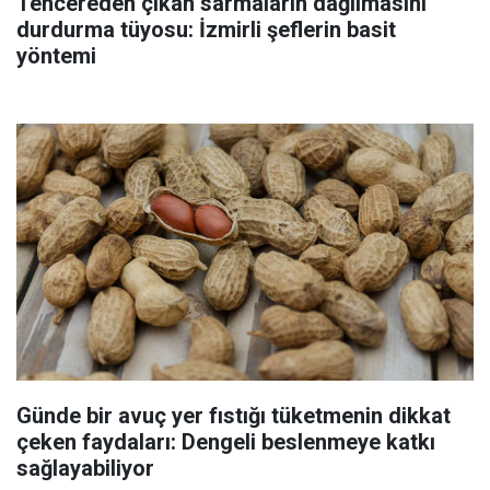
Tencereden çıkan sarmaların dağılmasını
durdurma tüyosu: İzmirli şeflerin basit
yöntemi
Günde bir avuç yer fıstığı tüketmenin dikkat
çeken faydaları: Dengeli beslenmeye katkı
sağlayabiliyor