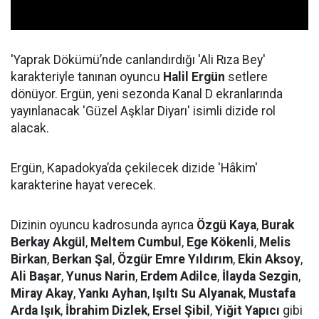
'Yaprak Dökümü’nde canlandırdığı 'Ali Rıza Bey'
karakteriyle tanınan oyuncu
Halil Ergün
setlere
dönüyor. Ergün, yeni sezonda Kanal D ekranlarında
yayınlanacak 'Güzel Aşklar Diyarı' isimli dizide rol
alacak.
Ergün, Kapadokya’da çekilecek dizide 'Hâkim'
karakterine hayat verecek.
Dizinin oyuncu kadrosunda ayrıca
Özgü Kaya
,
Burak
Berkay
Akgül
,
Meltem Cumbul
,
Ege Kökenli
,
Melis
Birkan
,
Berkan Şal
,
Özgür Emre Yıldırım
,
Ekin Aksoy
,
Ali Başar
,
Yunus Narin
,
Erdem Adilce
,
İlayda Sezgin
,
Miray Akay
,
Yankı Ayhan
,
Işıltı Su Alyanak
,
Mustafa
Arda Işık
,
İbrahim Dizlek
,
Ersel Şibil
,
Yiğit Yapıcı
gibi