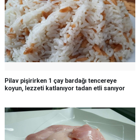
Pilav pişirirken 1 çay bardağı tencereye
koyun, lezzeti katlanıyor tadan etli sanıyor