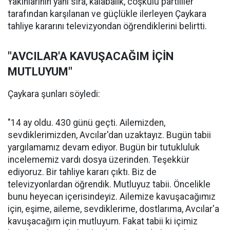
Yakınlarının yanı sıra, kalabalık, coşkulu partililer
tarafından karşılanan ve güçlükle ilerleyen Çaykara
tahliye kararını televizyondan öğrendiklerini belirtti.
"AVCILAR'A KAVUŞACAĞIM İÇİN
MUTLUYUM"
Çaykara şunları söyledi:
"14 ay oldu. 430 günü geçti. Ailemizden,
sevdiklerimizden, Avcılar'dan uzaktayız. Bugün tabii
yargılamamız devam ediyor. Bugün bir tutukluluk
incelememiz vardı dosya üzerinden. Teşekkür
ediyoruz. Bir tahliye kararı çıktı. Biz de
televizyonlardan öğrendik. Mutluyuz tabii. Öncelikle
bunu heyecan içerisindeyiz. Ailemize kavuşacağımız
için, eşime, aileme, sevdiklerime, dostlarıma, Avcılar'a
kavuşacağım için mutluyum. Fakat tabii ki içimiz