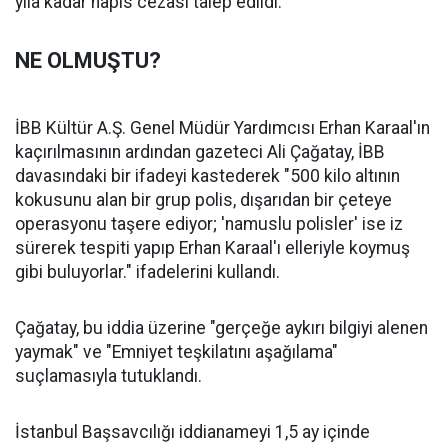
yıla kadar hapis cezası talep edildi.
NE OLMUŞTU?
İBB Kültür A.Ş. Genel Müdür Yardımcısı Erhan Karaal'ın
kaçırılmasının ardından gazeteci Ali Çağatay, İBB
davasındaki bir ifadeyi kastederek "500 kilo altının
kokusunu alan bir grup polis, dışarıdan bir çeteye
operasyonu taşere ediyor; 'namuslu polisler' ise iz
sürerek tespiti yapıp Erhan Karaal'ı elleriyle koymuş
gibi buluyorlar." ifadelerini kullandı.
Çağatay, bu iddia üzerine "gerçeğe aykırı bilgiyi alenen
yaymak" ve "Emniyet teşkilatını aşağılama"
suçlamasıyla tutuklandı.
İstanbul Başsavcılığı iddianameyi 1,5 ay içinde