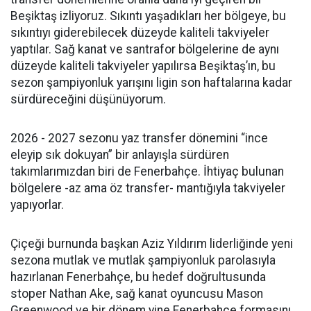
Beşiktaş izliyoruz. Sıkıntı yaşadıkları her bölgeye, bu
sıkıntıyı giderebilecek düzeyde kaliteli takviyeler
yaptılar. Sağ kanat ve santrafor bölgelerine de aynı
düzeyde kaliteli takviyeler yapılırsa Beşiktaş’ın, bu
sezon şampiyonluk yarışını ligin son haftalarına kadar
sürdüreceğini düşünüyorum.
2026 - 2027 sezonu yaz transfer dönemini “ince
eleyip sık dokuyan” bir anlayışla sürdüren
takımlarımızdan biri de Fenerbahçe. İhtiyaç bulunan
bölgelere -az ama öz transfer- mantığıyla takviyeler
yapıyorlar.
Çiçeği burnunda başkan Aziz Yıldırım liderliğinde yeni
sezona mutlak ve mutlak şampiyonluk parolasıyla
hazırlanan Fenerbahçe, bu hedef doğrultusunda
stoper Nathan Ake, sağ kanat oyuncusu Mason
Greenwood ve bir dönem yine Fenerbahçe formasını