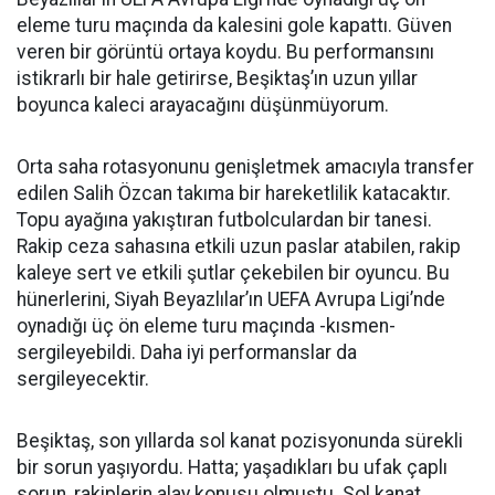
eleme turu maçında da kalesini gole kapattı. Güven
veren bir görüntü ortaya koydu. Bu performansını
istikrarlı bir hale getirirse, Beşiktaş’ın uzun yıllar
boyunca kaleci arayacağını düşünmüyorum.
Orta saha rotasyonunu genişletmek amacıyla transfer
edilen Salih Özcan takıma bir hareketlilik katacaktır.
Topu ayağına yakıştıran futbolculardan bir tanesi.
Rakip ceza sahasına etkili uzun paslar atabilen, rakip
kaleye sert ve etkili şutlar çekebilen bir oyuncu. Bu
hünerlerini, Siyah Beyazlılar’ın UEFA Avrupa Ligi’nde
oynadığı üç ön eleme turu maçında -kısmen-
sergileyebildi. Daha iyi performanslar da
sergileyecektir.
Beşiktaş, son yıllarda sol kanat pozisyonunda sürekli
bir sorun yaşıyordu. Hatta; yaşadıkları bu ufak çaplı
sorun, rakiplerin alay konusu olmuştu. Sol kanat