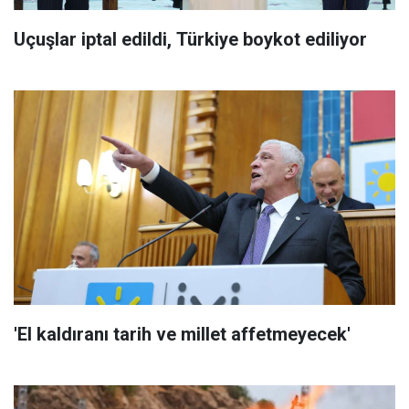
Uçuşlar iptal edildi, Türkiye boykot ediliyor
'El kaldıranı tarih ve millet affetmeyecek'