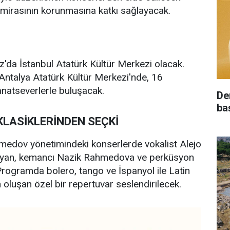
el mirasının korunmasına katkı sağlayacak.
'da İstanbul Atatürk Kültür Merkezi olacak.
talya Atatürk Kültür Merkezi'nde, 16
atseverlerle buluşacak.
De
ba
KLASİKLERİNDEN SEÇKİ
medov yönetimindeki konserlerde vokalist Alejo
Noyan, kemancı Nazik Rahmedova ve perküsyon
Programda bolero, tango ve İspanyol ile Latin
 oluşan özel bir repertuvar seslendirilecek.