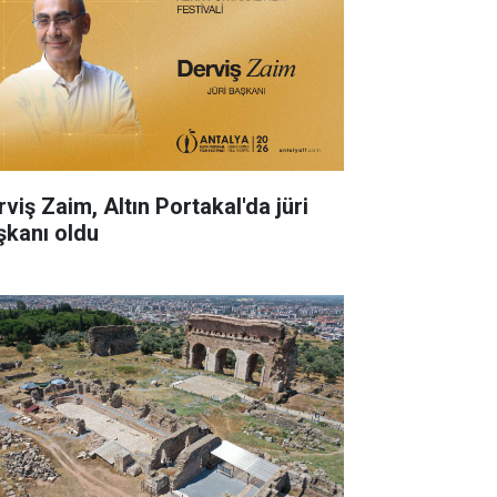
rviş Zaim, Altın Portakal'da jüri
şkanı oldu