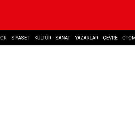
POR
SIYASET
KÜLTÜR - SANAT
YAZARLAR
ÇEVRE
OTOM