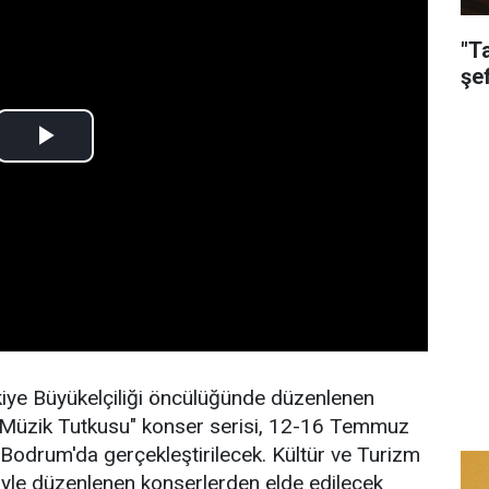
"T
şe
kiye Büyükelçiliği öncülüğünde düzenlenen
i: Müzik Tutkusu" konser serisi, 12-16 Temmuz
e Bodrum'da gerçekleştirilecek. Kültür ve Turizm
liğiyle düzenlenen konserlerden elde edilecek