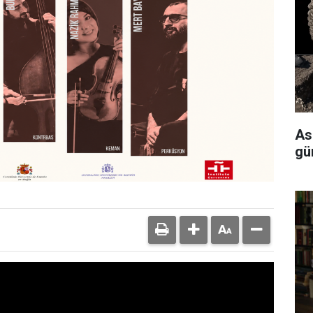
As
gü