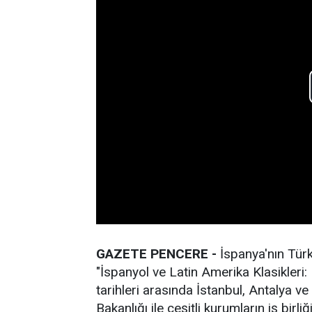
GAZETE PENCERE -
İspanya'nın Tür
"İspanyol ve Latin Amerika Klasikler
tarihleri arasında İstanbul, Antalya v
Bakanlığı ile çeşitli kurumların iş bir