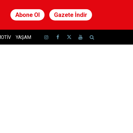
Abone Ol
Gazete İndir
OTIV
YAŞAM