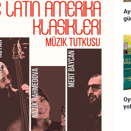
Ayd
gü
Oy
yo