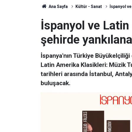
Ana Sayfa
Kültür - Sanat
İspanyol ve
İspanyol ve Latin
şehirde yankılan
İspanya'nın Türkiye Büyükelçiliğ
Latin Amerika Klasikleri: Müzik
tarihleri arasında İstanbul, Anta
buluşacak.