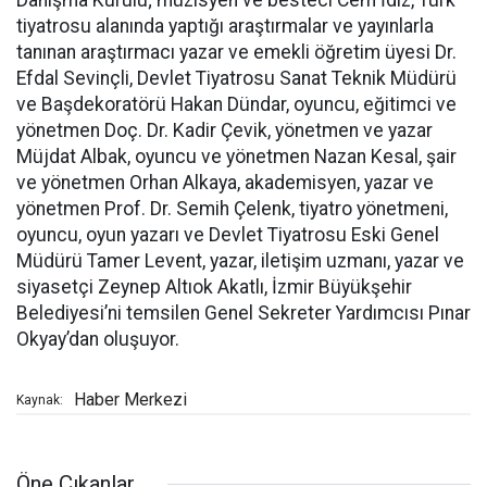
Danışma Kurulu; müzisyen ve besteci Cem İdiz, Türk
tiyatrosu alanında yaptığı araştırmalar ve yayınlarla
tanınan araştırmacı yazar ve emekli öğretim üyesi Dr.
Efdal Sevinçli, Devlet Tiyatrosu Sanat Teknik Müdürü
ve Başdekoratörü Hakan Dündar, oyuncu, eğitimci ve
yönetmen Doç. Dr. Kadir Çevik, yönetmen ve yazar
Müjdat Albak, oyuncu ve yönetmen Nazan Kesal, şair
ve yönetmen Orhan Alkaya, akademisyen, yazar ve
yönetmen Prof. Dr. Semih Çelenk, tiyatro yönetmeni,
oyuncu, oyun yazarı ve Devlet Tiyatrosu Eski Genel
Müdürü Tamer Levent, yazar, iletişim uzmanı, yazar ve
siyasetçi Zeynep Altıok Akatlı, İzmir Büyükşehir
Belediyesi’ni temsilen Genel Sekreter Yardımcısı Pınar
Okyay’dan oluşuyor.
Haber Merkezi
Kaynak:
Öne Çıkanlar