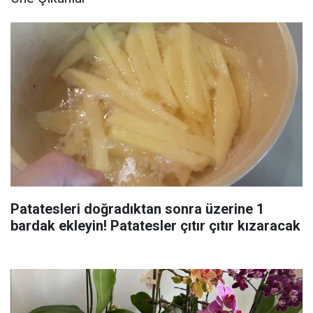
Patatesleri doğradıktan sonra üzerine 1
bardak ekleyin! Patatesler çıtır çıtır kızaracak