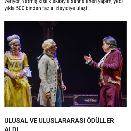
veriyor. Yetmiş kişilik ekibiyle sahnelenen yapım, yedi
yılda 500 binden fazla izleyiciye ulaştı.
ULUSAL VE ULUSLARARASI ÖDÜLLER
ALDI