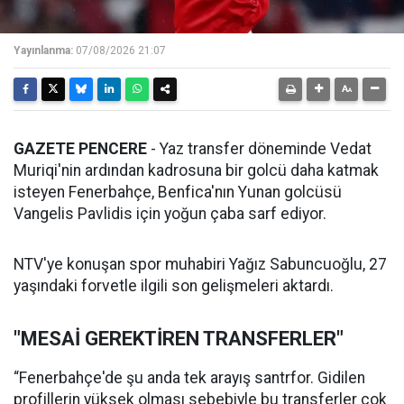
Yayınlanma:
07/08/2026 21:07
GAZETE PENCERE
- Yaz transfer döneminde Vedat
Muriqi'nin ardından kadrosuna bir golcü daha katmak
isteyen Fenerbahçe, Benfica'nın Yunan golcüsü
Vangelis Pavlidis için yoğun çaba sarf ediyor.
NTV'ye konuşan spor muhabiri Yağız Sabuncuoğlu, 27
yaşındaki forvetle ilgili son gelişmeleri aktardı.
"MESAİ GEREKTİREN TRANSFERLER"
“Fenerbahçe'de şu anda tek arayış santrfor. Gidilen
profillerin yüksek olması sebebiyle bu transferler çok